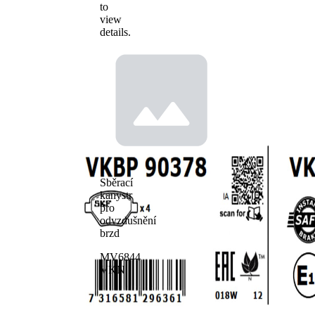
to
view
details.
Sběrací
kanystr
pro
odvzdušnění
brzd
MV6844
VKN