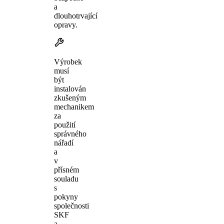
a
dlouhotrvající
opravy.
Výrobek
musí
být
instalován
zkušeným
mechanikem
za
použití
správného
nářadí
a
v
přísném
souladu
s
pokyny
společnosti
SKF
a