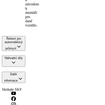
návodem
k
montáži
pro
dané
vozidlo.
Řešení pro
automobilový
průmysl
Náhradní díly
Další
informace
Sledujte SKF