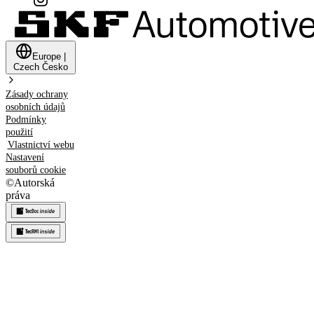
Europe
|
Czech
Česko
Zásady ochrany
osobních údajů
Podmínky
použití
Vlastnictví webu
Nastavení
souborů cookie
©
Autorská
práva