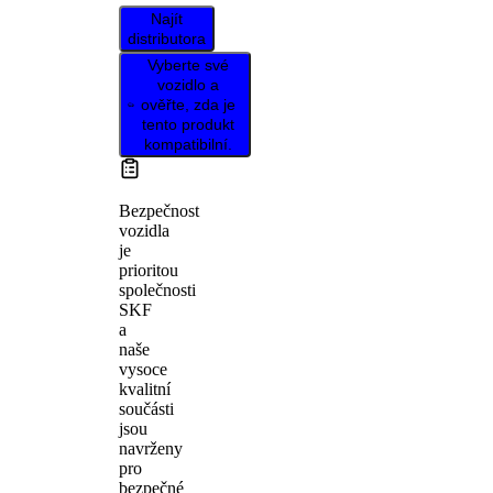
Najít
distributora
Vyberte své
vozidlo a
ověřte, zda je
tento produkt
kompatibilní.
Bezpečnost
vozidla
je
prioritou
společnosti
SKF
a
naše
vysoce
kvalitní
součásti
jsou
navrženy
pro
bezpečné