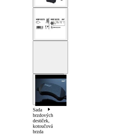
Sada
brzdových
destiček,
kotoučová
brzda