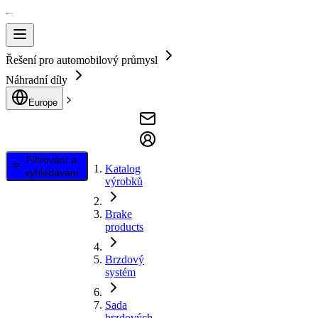
Řešení pro automobilový průmysl
Náhradní díly
Europe
Filtrování a
Katalog
vyhledávání
výrobků
Brake
products
Brzdový
systém
Sada
brzdových