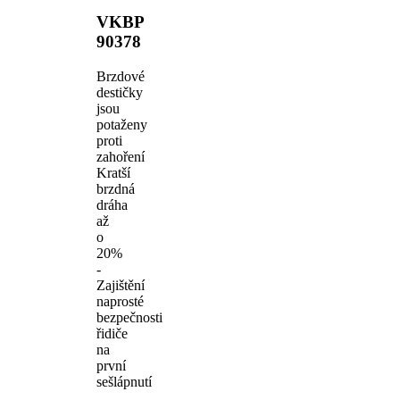
VKBP
90378
Brzdové
destičky
jsou
potaženy
proti
zahoření
Kratší
brzdná
dráha
až
o
20%
-
Zajištění
naprosté
bezpečnosti
řidiče
na
první
sešlápnutí