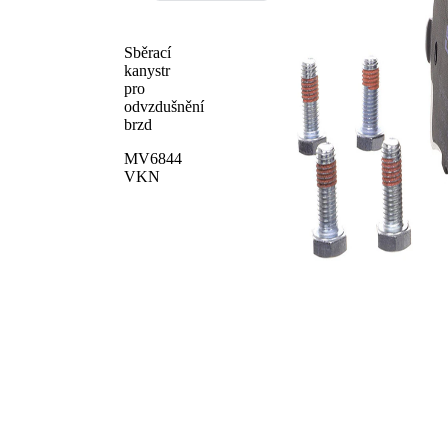
Sběrací
kanystr
pro
odvzdušnění
brzd
MV6844
VKN