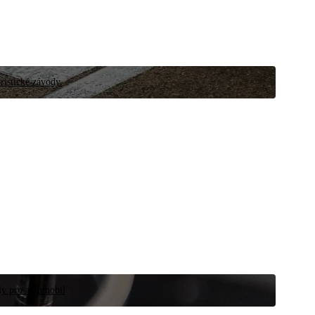
ristické závody.
íly pro automobil