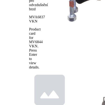
WVA číslo
25214
pro
odvzdušnění
Počet
4
brzd
obložení
MVA6837
VKN
Product
card
for
MV6844
VKN
.
Press
Enter
to
view
details.