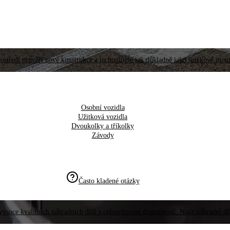
ostředí prověří nové konstrukce a technologie tak důkladně jako špičkové moto
Osobní vozidla
Užitková vozidla
Dvoukolky a tříkolky
Závody
Často kladené otázky
vysoce kvalitních náhradních dílů s celosvětovou dostupností. Najít náhradní d