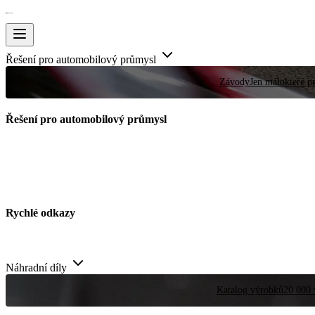
Řešení pro automobilový průmysl
Závody
Jen málokteré pr
Řešení pro automobilový průmysl
Rychlé odkazy
Náhradní díly
Katalog výrobků
20 000 