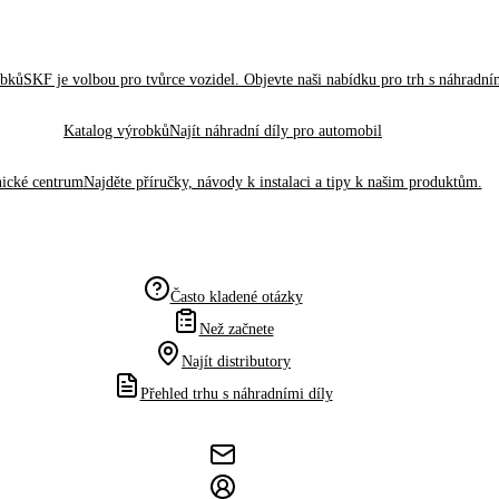
obků
SKF je volbou pro tvůrce vozidel. Objevte naši nabídku pro trh s náhradním
Katalog výrobků
Najít náhradní díly pro automobil
ické centrum
Najděte příručky, návody k instalaci a tipy k našim produktům.
Často kladené otázky
Než začnete
Najít distributory
Přehled trhu s náhradními díly