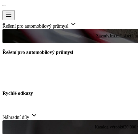
Řešení pro automobilový průmysl
Závody
Jen málokteré pr
Řešení pro automobilový průmysl
Rychlé odkazy
Náhradní díly
Katalog výrobků
20 000 