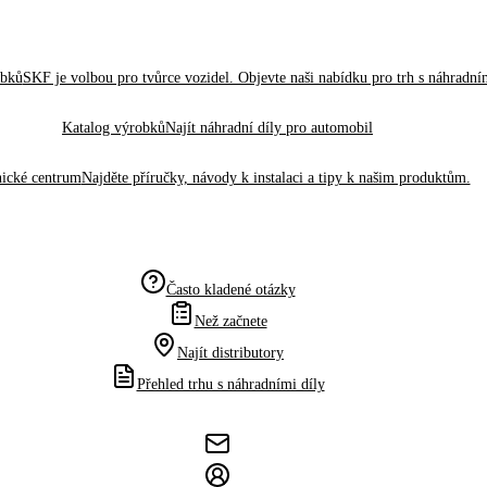
obků
SKF je volbou pro tvůrce vozidel. Objevte naši nabídku pro trh s náhradním
Katalog výrobků
Najít náhradní díly pro automobil
ické centrum
Najděte příručky, návody k instalaci a tipy k našim produktům.
Často kladené otázky
Než začnete
Najít distributory
Přehled trhu s náhradními díly