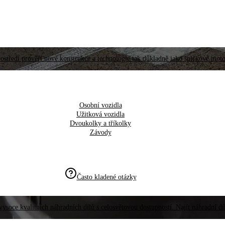
ostředí prověří nové konstrukce a technologie tak důkladně jako špičkové moto
Osobní vozidla
Užitková vozidla
Dvoukolky a tříkolky
Závody
Často kladené otázky
vysoce kvalitních náhradních dílů s celosvětovou dostupností. Najít náhradní d