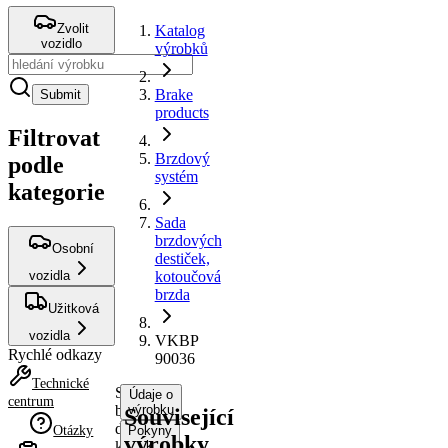
Zvolit
Katalog
vozidlo
výrobků
Brake
Submit
products
Filtrovat
Brzdový
podle
systém
kategorie
Sada
brzdových
Osobní
destiček,
vozidla
kotoučová
brzda
Užitková
vozidla
VKBP
Rychlé odkazy
90036
Technické
Sada
Údaje o
centrum
brzdových
výrobku
Související
destiček,
Otázky
Pokyny
výrobky
kotoučová
k