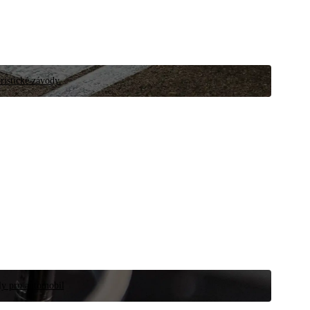
ristické závody.
íly pro automobil