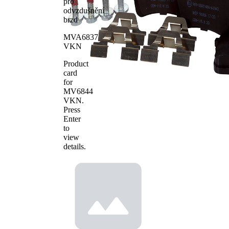
pro
WVA číslo
24765
odvzdušnění
Počet
brzd
4
obložení
MVA6837
VKN
Product
card
for
MV6844
VKN
.
Press
Enter
to
view
details.