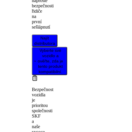
naprosté
bezpečnosti
řidiče
na
první
sešlápnutí
Najít
distributora
Vyberte své
vozidlo a
ověřte, zda je
tento produkt
kompatibilní.
Bezpečnost
vozidla
je
prioritou
společnosti
SKF
a
naše
vysoce