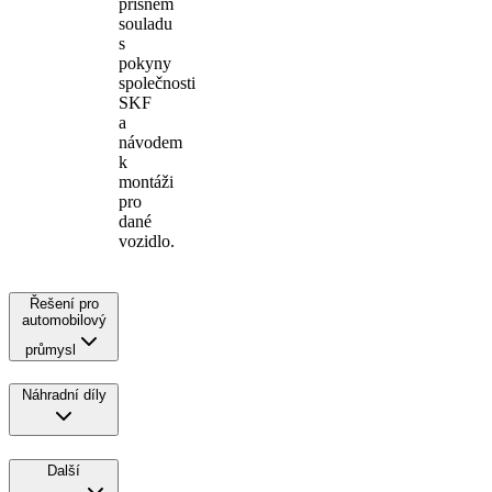
přísném
souladu
s
pokyny
společnosti
SKF
a
návodem
k
montáži
pro
dané
vozidlo.
Řešení pro
automobilový
průmysl
Náhradní díly
Další