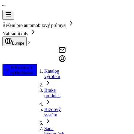
Řešení pro automobilový průmysl
Náhradní díly
Europe
Filtrování a
Katalog
vyhledávání
výrobků
Brake
products
Brzdový
systém
Sada
brzdových