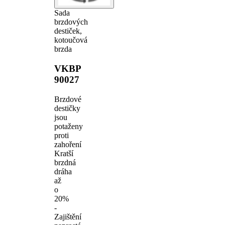
Sada
brzdových
destiček,
kotoučová
brzda
VKBP
90027
Brzdové
destičky
jsou
potaženy
proti
zahoření
Kratší
brzdná
dráha
až
o
20%
-
Zajištění