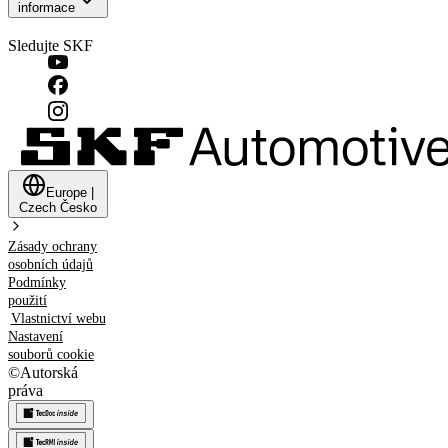
informace
Sledujte SKF
Europe
|
Czech
Česko
Zásady ochrany
osobních údajů
Podmínky
použití
Vlastnictví webu
Nastavení
souborů cookie
©
Autorská
práva