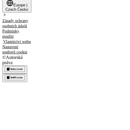
Europe
|
Czech
Česko
Zásady ochrany
osobních údajů
Podmínky
použití
Vlastnictví webu
Nastavení
souborů cookie
©
Autorská
práva