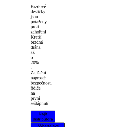
Brzdové
destičky
jsou
potaženy
proti
zahoření
Kratší
brzdná
dráha
až
o
20%
-
Zajištění
naprosté
bezpečnosti
řidiče
na
první
sešlápnutí
Najít
distributora
Vyberte své