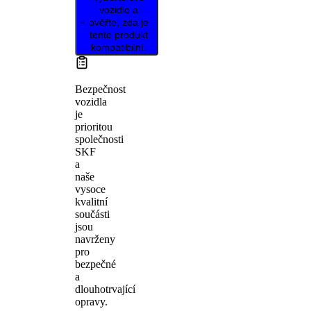
vozidlo a
ověřte, zda je
tento produkt
kompatibilní.
Bezpečnost
vozidla
je
prioritou
společnosti
SKF
a
naše
vysoce
kvalitní
součásti
jsou
navrženy
pro
bezpečné
a
dlouhotrvající
opravy.