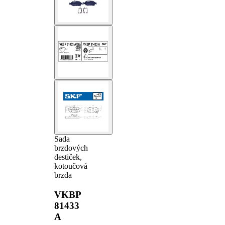
Sada
brzdových
destiček,
kotoučová
brzda
VKBP
81433
A