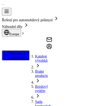
Řešení pro automobilový průmysl
Náhradní díly
Europe
Filtrování a
Katalog
vyhledávání
výrobků
Brake
products
Brzdový
systém
Sada
brzdových