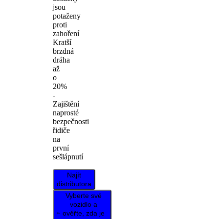
jsou
potaženy
proti
zahoření
Kratší
brzdná
dráha
až
o
20%
-
Zajištění
naprosté
bezpečnosti
řidiče
na
první
sešlápnutí
Najít
distributora
Vyberte své
vozidlo a
ověřte, zda je