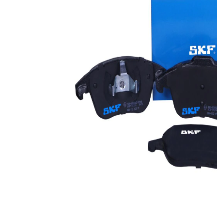
Brzdový
ATE
systém
délka 1
155 mm
Délka 2
155 mm
Tloušťka/síla
18 mm
1
Tloušťka/síla
18 mm
2
WVA číslo
24557