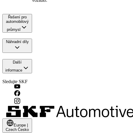
vozidlo.
Řešení pro
automobilový
průmysl
Náhradní díly
Další
informace
Sledujte SKF
Europe
|
Czech
Česko