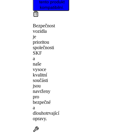
tento produkt
kompatibilní.
Bezpečnost
vozidla
je
prioritou
společnosti
SKF
a
naše
vysoce
kvalitní
součásti
jsou
navrženy
pro
bezpečné
a
dlouhotrvající
opravy.