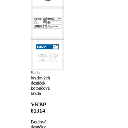
Sada
brzdových
destiček,
kotoučová
brzda
VKBP
81314
Brzdové
destičky