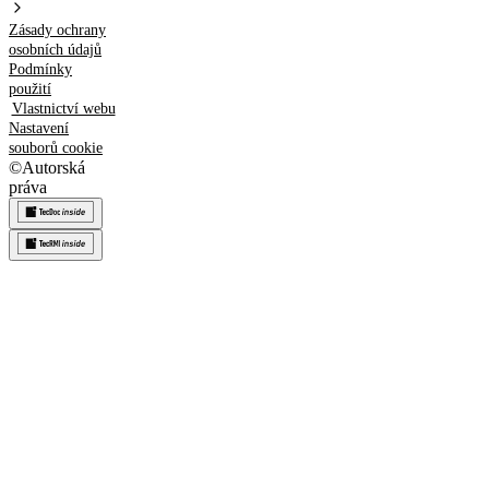
Zásady ochrany
osobních údajů
Podmínky
použití
Vlastnictví webu
Nastavení
souborů cookie
©
Autorská
práva