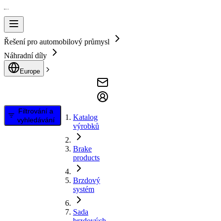
Řešení pro automobilový průmysl
Náhradní díly
Europe
Filtrování a
Katalog
vyhledávání
výrobků
Brake
products
Brzdový
systém
Sada
brzdových