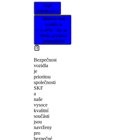
Najít
distributora
Vyberte své
vozidlo a
ověřte, zda je
tento produkt
kompatibilní.
Bezpečnost
vozidla
je
prioritou
společnosti
SKF
a
naše
vysoce
kvalitní
součásti
jsou
navrženy
pro
bezpečné