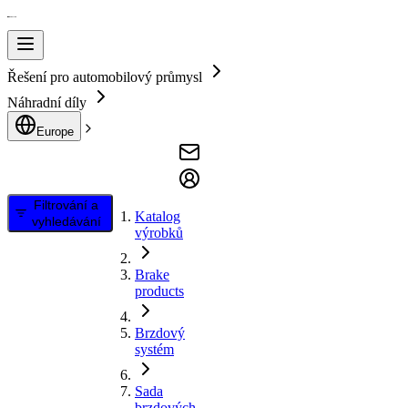
Řešení pro automobilový průmysl
Náhradní díly
Europe
Filtrování a
Katalog
vyhledávání
výrobků
Brake
products
Brzdový
systém
Sada
brzdových