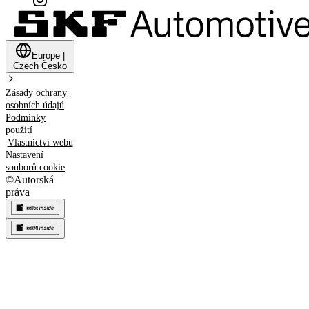
Europe
|
Czech
Česko
Zásady ochrany
osobních údajů
Podmínky
použití
Vlastnictví webu
Nastavení
souborů cookie
©
Autorská
práva