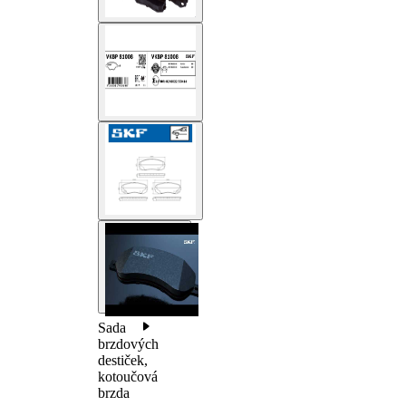
Sada
brzdových
destiček,
kotoučová
brzda