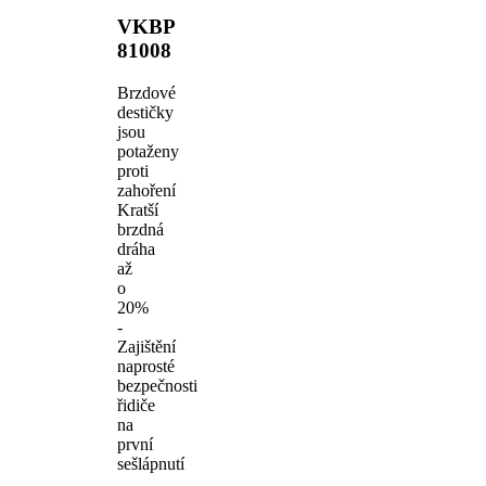
VKBP
81008
Brzdové
destičky
jsou
potaženy
proti
zahoření
Kratší
brzdná
dráha
až
o
20%
-
Zajištění
naprosté
bezpečnosti
řidiče
na
první
sešlápnutí