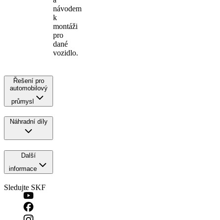
návodem
k
montáži
pro
dané
vozidlo.
Řešení pro
automobilový
průmysl
Náhradní díly
Další
informace
Sledujte SKF