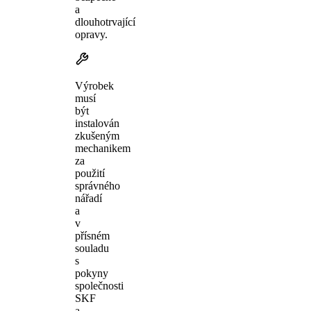
a
dlouhotrvající
opravy.
Výrobek
musí
být
instalován
zkušeným
mechanikem
za
použití
správného
nářadí
a
v
přísném
souladu
s
pokyny
společnosti
SKF
a