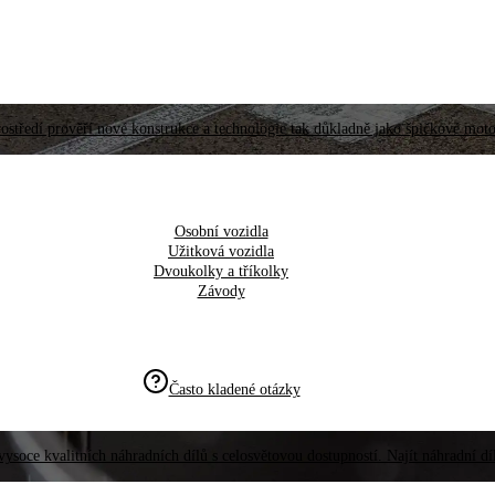
ostředí prověří nové konstrukce a technologie tak důkladně jako špičkové moto
Osobní vozidla
Užitková vozidla
Dvoukolky a tříkolky
Závody
Často kladené otázky
vysoce kvalitních náhradních dílů s celosvětovou dostupností. Najít náhradní d