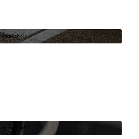
ristické závody.
íly pro automobil