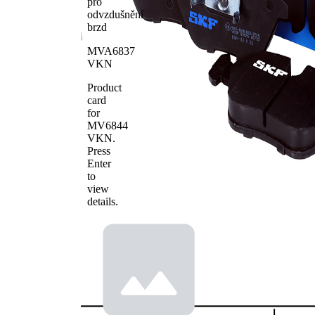
pro
WVA číslo
21676
odvzdušnění
WVA číslo
21677
brzd
Počet
4
MVA6837
obložení
VKN
Product
card
for
MV6844
VKN
.
Press
Enter
to
view
details.