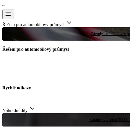
Řešení pro automobilový průmysl
Závody
Jen málokteré pr
Řešení pro automobilový průmysl
Rychlé odkazy
Náhradní díly
Katalog výrobků
20 000 