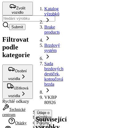
Zvolit
Katalog
vozidlo
výrobků
Brake
Submit
products
Filtrovat
Brzdový
podle
systém
kategorie
Sada
brzdových
Osobní
destiček,
vozidla
kotoučová
brzda
Užitková
vozidla
VKBP
Rychlé odkazy
80926
Technické
Sada
Údaje o
centrum
brzdových
výrobku
Související
destiček,
Otázky
Pokyny
výrobky
kotoučová
k