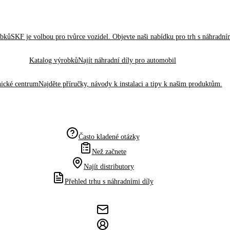
obků
SKF je volbou pro tvůrce vozidel. Objevte naši nabídku pro trh s náhradním
Katalog výrobků
Najít náhradní díly pro automobil
ické centrum
Najděte příručky, návody k instalaci a tipy k našim produktům.
Často kladené otázky
Než začnete
Najít distributory
Přehled trhu s náhradními díly