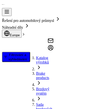
Řešení pro automobilový průmysl
Náhradní díly
Europe
Filtrování a
Katalog
vyhledávání
výrobků
Brake
products
Brzdový
systém
Sada
brzdových