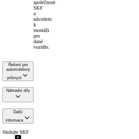
společnosti
SKF
a
návodem
k
montáži
pro
dané
vozidlo.
Řešení pro
automobilový
průmysl
Náhradní díly
Další
informace
Sledujte SKF