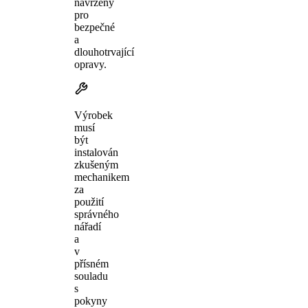
navrženy
pro
bezpečné
a
dlouhotrvající
opravy.
Výrobek
musí
být
instalován
zkušeným
mechanikem
za
použití
správného
nářadí
a
v
přísném
souladu
s
pokyny