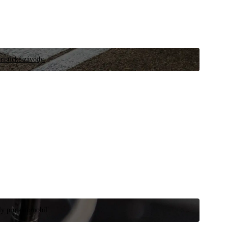
ristické závody.
íly pro automobil