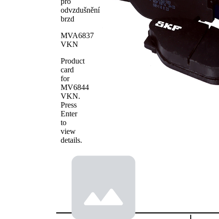
pro
Počet
odvzdušnění
4
obložení
brzd
MVA6837
VKN
Product
card
for
MV6844
VKN
.
Press
Enter
to
view
details.