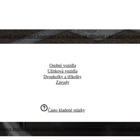
ostředí prověří nové konstrukce a technologie tak důkladně jako špičkové moto
Osobní vozidla
Užitková vozidla
Dvoukolky a tříkolky
Závody
Často kladené otázky
vysoce kvalitních náhradních dílů s celosvětovou dostupností. Najít náhradní d