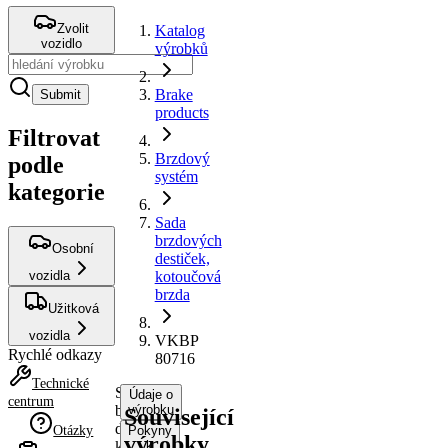
Zvolit
Katalog
vozidlo
výrobků
Brake
Submit
products
Filtrovat
Brzdový
podle
systém
kategorie
Sada
brzdových
Osobní
destiček,
vozidla
kotoučová
brzda
Užitková
vozidla
VKBP
Rychlé odkazy
80716
Technické
Sada
Údaje o
centrum
brzdových
výrobku
Související
destiček,
Otázky
Pokyny
výrobky
kotoučová
k