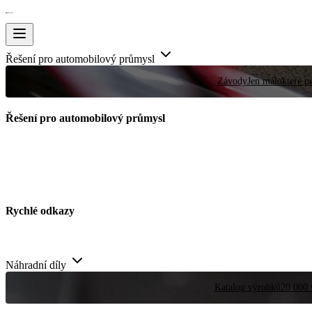
Řešení pro automobilový průmysl
Závody
Jen málokteré pr
Řešení pro automobilový průmysl
Rychlé odkazy
Náhradní díly
Katalog výrobků
20 000 