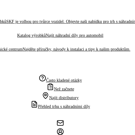
obků
SKF je volbou pro tvůrce vozidel. Objevte naši nabídku pro trh s náhradním
Katalog výrobků
Najít náhradní díly pro automobil
ické centrum
Najděte příručky, návody k instalaci a tipy k našim produktům.
Často kladené otázky
Než začnete
Najít distributory
Přehled trhu s náhradními díly