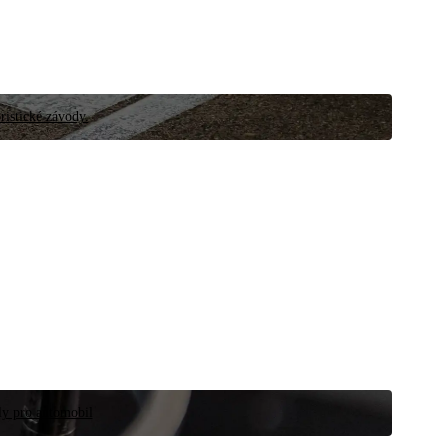
ristické závody.
íly pro automobil