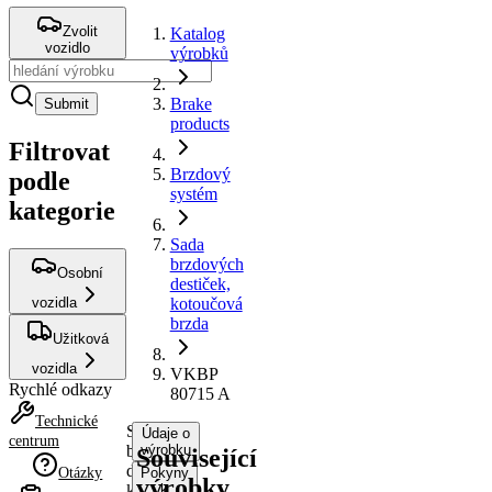
Zvolit
Katalog
vozidlo
výrobků
Brake
Submit
products
Filtrovat
Brzdový
podle
systém
kategorie
Sada
brzdových
Osobní
destiček,
vozidla
kotoučová
brzda
Užitková
vozidla
VKBP
Rychlé odkazy
80715 A
Technické
Sada
Údaje o
centrum
brzdových
výrobku
Související
destiček,
Otázky
Pokyny
výrobky
kotoučová
k