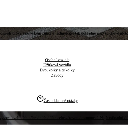
ostředí prověří nové konstrukce a technologie tak důkladně jako špičkové moto
Osobní vozidla
Užitková vozidla
Dvoukolky a tříkolky
Závody
Často kladené otázky
vysoce kvalitních náhradních dílů s celosvětovou dostupností. Najít náhradní d