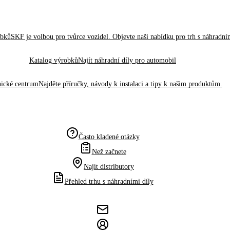
obků
SKF je volbou pro tvůrce vozidel. Objevte naši nabídku pro trh s náhradním
Katalog výrobků
Najít náhradní díly pro automobil
ické centrum
Najděte příručky, návody k instalaci a tipy k našim produktům.
Často kladené otázky
Než začnete
Najít distributory
Přehled trhu s náhradními díly