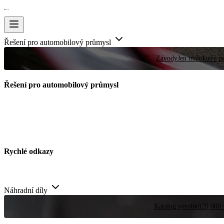
Řešení pro automobilový průmysl
Závody
Jen málokteré pr
Řešení pro automobilový průmysl
Rychlé odkazy
Náhradní díly
Katalog výrobků
20 000 