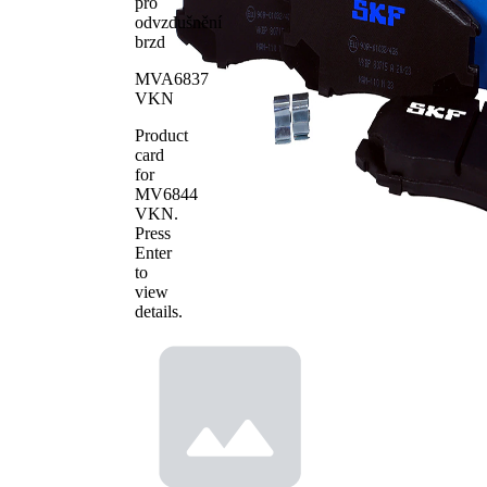
pro
odvzdušnění
brzd
MVA6837
VKN
Product
card
for
MV6844
VKN
.
Press
Enter
to
view
details.