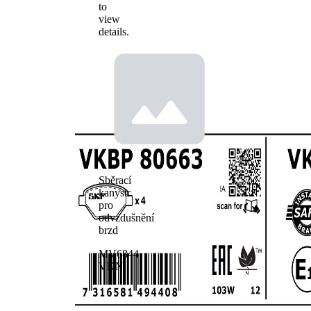
to
view
details.
Sběrací
kanystr
pro
odvzdušnění
brzd
MV6844
VKN