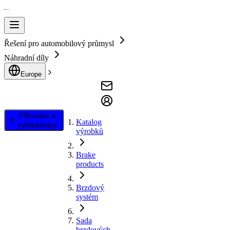
Řešení pro automobilový průmysl
Náhradní díly
Europe
Filtrování a
Katalog
vyhledávání
výrobků
Brake
products
Brzdový
systém
Sada
brzdových