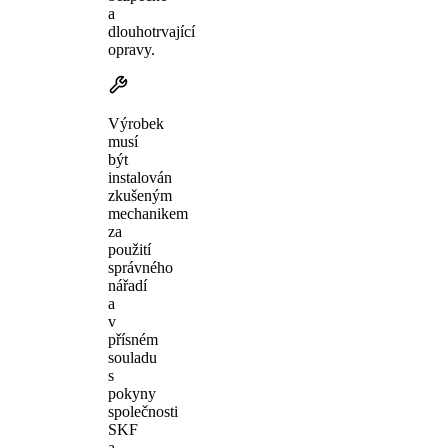
a
dlouhotrvající
opravy.
Výrobek
musí
být
instalován
zkušeným
mechanikem
za
použití
správného
nářadí
a
v
přísném
souladu
s
pokyny
společnosti
SKF
a