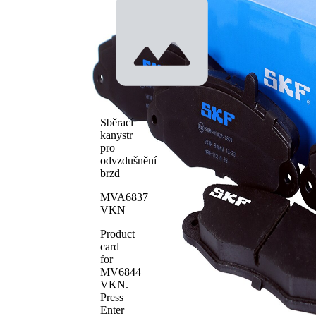
není
určeno
uzavírací
pro
výstražný
uzavírací
kontakt
výstražný
ukazatel
bez
Brzdové
zkosené
obložení
hrany
Sběrací
Brzdový
Bendix
kanystr
systém
pro
WVA číslo
21470
odvzdušnění
Počet
brzd
4
obložení
MVA6837
VKN
Product
card
for
MV6844
VKN
.
Press
Enter