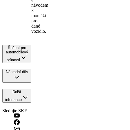
návodem
k
montáži
pro
dané
vozidlo.
Řešení pro
automobilový
průmysl
Náhradní díly
Další
informace
Sledujte SKF