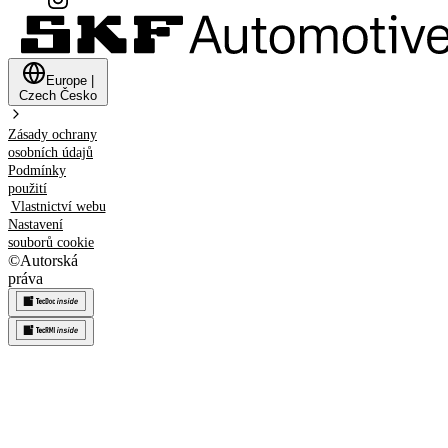
Europe
|
Czech
Česko
Zásady ochrany
osobních údajů
Podmínky
použití
Vlastnictví webu
Nastavení
souborů cookie
©
Autorská
práva