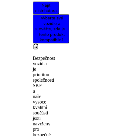
Najít
distributora
Vyberte své
vozidlo a
ověřte, zda je
tento produkt
kompatibilní.
Bezpečnost
vozidla
je
prioritou
společnosti
SKF
a
naše
vysoce
kvalitní
součásti
jsou
navrženy
pro
bezpečné