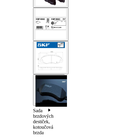
Sada
brzdových
destiček,
kotoučová
brzda