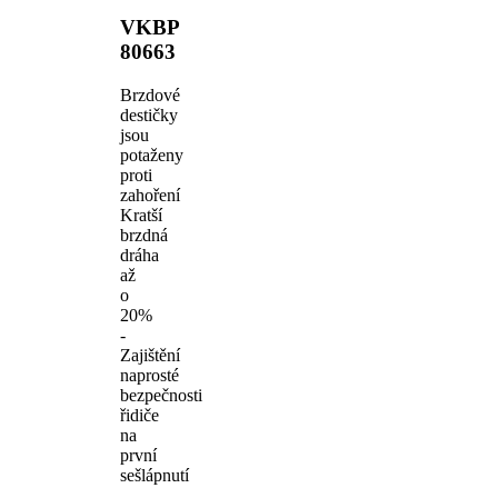
VKBP
80663
Brzdové
destičky
jsou
potaženy
proti
zahoření
Kratší
brzdná
dráha
až
o
20%
-
Zajištění
naprosté
bezpečnosti
řidiče
na
první
sešlápnutí