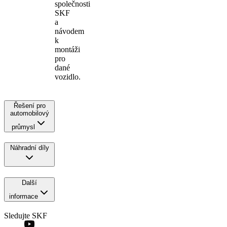
společnosti
SKF
a
návodem
k
montáži
pro
dané
vozidlo.
Řešení pro
automobilový
průmysl
Náhradní díly
Další
informace
Sledujte SKF