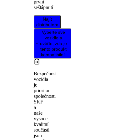
první
sešlápnutí
Najít
distributora
Vyberte své
vozidlo a
ověřte, zda je
tento produkt
kompatibilní.
Bezpečnost
vozidla
je
prioritou
společnosti
SKF
a
naše
vysoce
kvalitní
součásti
jsou