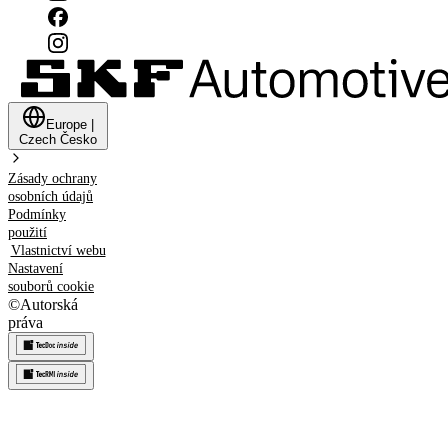
Europe
|
Czech
Česko
Zásady ochrany
osobních údajů
Podmínky
použití
Vlastnictví webu
Nastavení
souborů cookie
©
Autorská
práva