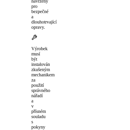
navrženy
pro
bezpečné
a
dlouhotrvající
opravy.
Výrobek
musí
být
instalován
zkušeným
mechanikem
za
použití
správného
nářadí
a
v
přísném
souladu
s
pokyny