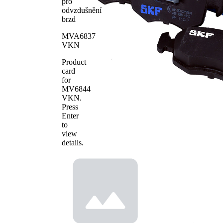
pro
151,4
Délka 2
odvzdušnění
mm
brzd
WVA číslo
24673
MVA6837
WVA číslo
24674
VKN
Počet
4
obložení
Product
card
for
MV6844
VKN
.
Press
Enter
to
view
details.