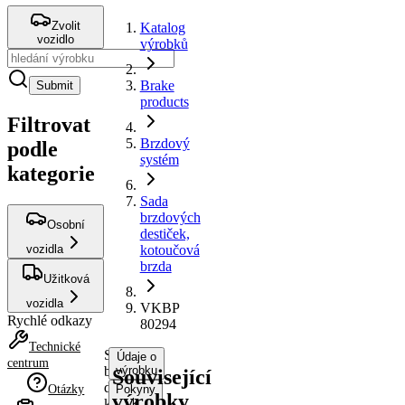
Zvolit
Katalog
vozidlo
výrobků
Brake
Submit
products
Filtrovat
Brzdový
podle
systém
kategorie
Sada
brzdových
Osobní
destiček,
vozidla
kotoučová
brzda
Užitková
vozidla
VKBP
Rychlé odkazy
80294
Technické
Sada
Údaje o
centrum
brzdových
výrobku
Související
destiček,
Otázky
Pokyny
výrobky
kotoučová
k