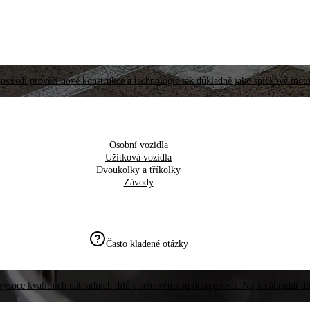
ostředí prověří nové konstrukce a technologie tak důkladně jako špičkové moto
Osobní vozidla
Užitková vozidla
Dvoukolky a tříkolky
Závody
Často kladené otázky
vysoce kvalitních náhradních dílů s celosvětovou dostupností. Najít náhradní d