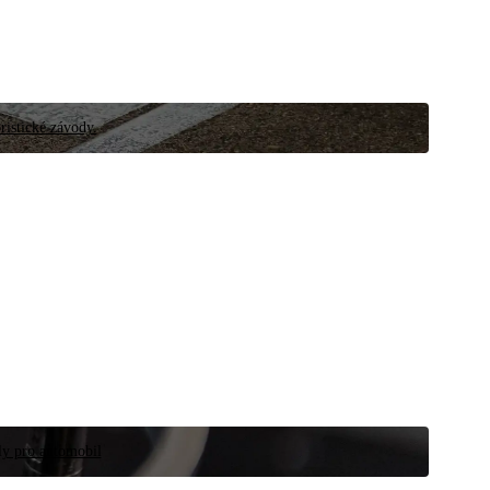
ristické závody.
íly pro automobil