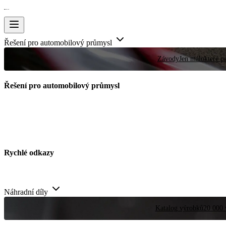
Řešení pro automobilový průmysl
Závody
Jen málokteré pr
Řešení pro automobilový průmysl
Rychlé odkazy
Náhradní díly
Katalog výrobků
20 000 