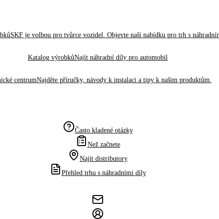
obků
SKF je volbou pro tvůrce vozidel. Objevte naši nabídku pro trh s náhradním
Katalog výrobků
Najít náhradní díly pro automobil
ické centrum
Najděte příručky, návody k instalaci a tipy k našim produktům.
Často kladené otázky
Než začnete
Najít distributory
Přehled trhu s náhradními díly