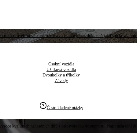
ostředí prověří nové konstrukce a technologie tak důkladně jako špičkové moto
Osobní vozidla
Užitková vozidla
Dvoukolky a tříkolky
Závody
Často kladené otázky
vysoce kvalitních náhradních dílů s celosvětovou dostupností. Najít náhradní d