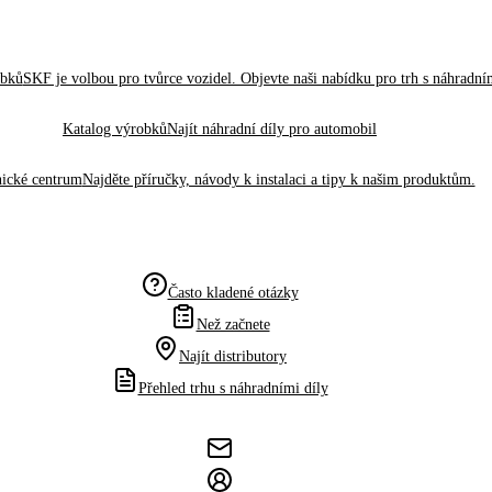
obků
SKF je volbou pro tvůrce vozidel. Objevte naši nabídku pro trh s náhradním
Katalog výrobků
Najít náhradní díly pro automobil
ické centrum
Najděte příručky, návody k instalaci a tipy k našim produktům.
Často kladené otázky
Než začnete
Najít distributory
Přehled trhu s náhradními díly