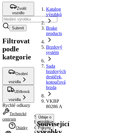
Zvolit
Katalog
vozidlo
výrobků
Brake
Submit
products
Filtrovat
Brzdový
podle
systém
kategorie
Sada
brzdových
Osobní
destiček,
vozidla
kotoučová
brzda
Užitková
vozidla
VKBP
Rychlé odkazy
80286 A
Technické
Sada
Údaje o
centrum
brzdových
výrobku
Související
destiček,
Otázky
Pokyny
výrobky
kotoučová
k