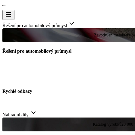
Řešení pro automobilový průmysl
Závody
Jen málokteré pr
Řešení pro automobilový průmysl
Rychlé odkazy
Náhradní díly
Katalog výrobků
20 000 