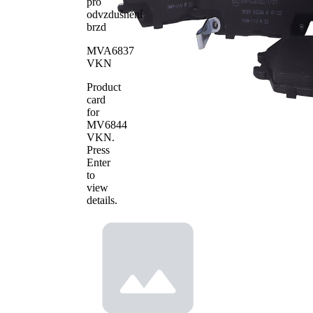
WVA číslo
21774
pro
odvzdušnění
Počet
4
brzd
obložení
MVA6837
VKN
Product
card
for
MV6844
VKN
.
Press
Enter
to
view
details.