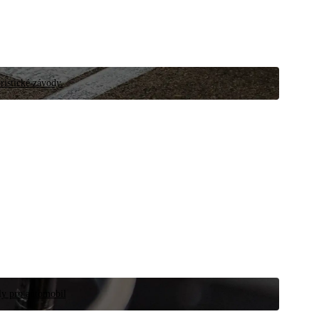
ristické závody.
íly pro automobil