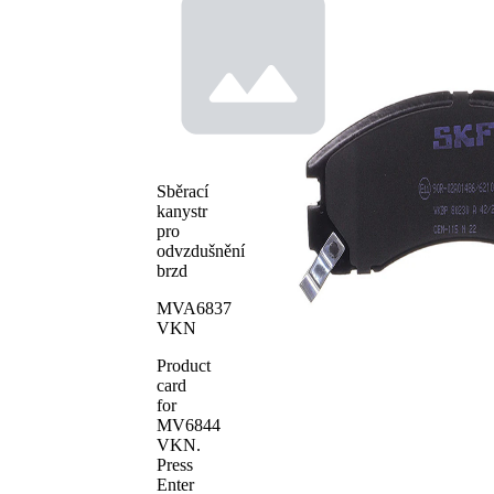
akustickou
výstražný
výstrahou
kontakt
opotřebení
bez
Brzdové
zkosené
obložení
hrany
Brzdový
Akebono
systém
WVA číslo
21363
Sběrací
WVA číslo
21768
kanystr
WVA číslo
21769
pro
odvzdušnění
Počet
4
brzd
obložení
MVA6837
VKN
Product
card
for
MV6844
VKN
.
Press
Enter