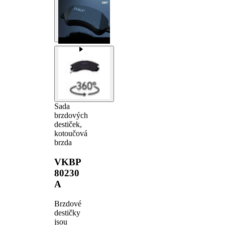
Sada
brzdových
destiček,
kotoučová
brzda
VKBP
80230
A
Brzdové
destičky
jsou