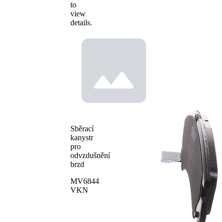
to
view
details.
Sběrací
kanystr
pro
odvzdušnění
brzd
MV6844
VKN