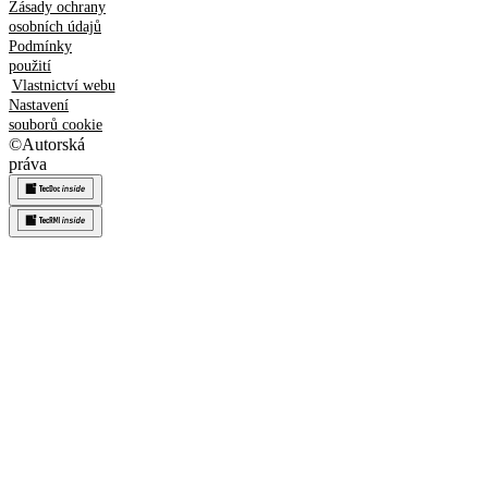
Zásady ochrany
osobních údajů
Podmínky
použití
Vlastnictví webu
Nastavení
souborů cookie
©
Autorská
práva