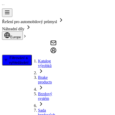
Řešení pro automobilový průmysl
Náhradní díly
Europe
Filtrování a
Katalog
vyhledávání
výrobků
Brake
products
Brzdový
systém
Sada
brzdových