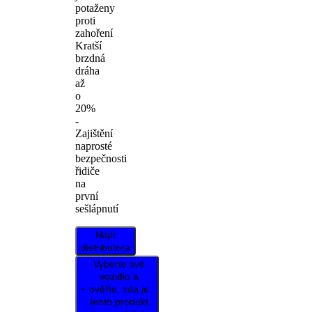
potaženy
proti
zahoření
Kratší
brzdná
dráha
až
o
20%
-
Zajištění
naprosté
bezpečnosti
řidiče
na
první
sešlápnutí
Najít
distributora
Vyberte své
vozidlo a
ověřte, zda je
tento produkt