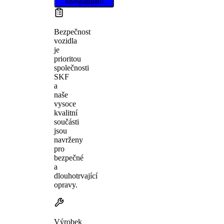
kompatibilní.
Bezpečnost
vozidla
je
prioritou
společnosti
SKF
a
naše
vysoce
kvalitní
součásti
jsou
navrženy
pro
bezpečné
a
dlouhotrvající
opravy.
Výrobek