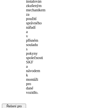
instalován
zkušeným
mechanikem
za
použití
správného
nářadí
a
v
přísném
souladu
s
pokyny
společnosti
SKF
a
návodem
k
montáži
pro
dané
vozidlo.
Řešení pro