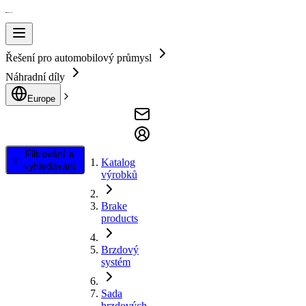
Řešení pro automobilový průmysl
Náhradní díly
Europe
Filtrování a
Katalog
vyhledávání
výrobků
Brake
products
Brzdový
systém
Sada
brzdových