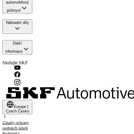
automobilový
průmysl
Náhradní díly
Další
informace
Sledujte SKF
Europe
|
Czech
Česko
Zásady ochrany
osobních údajů
Podmínky