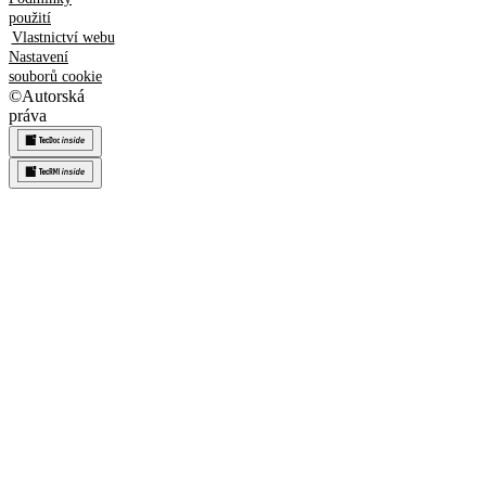
použití
Vlastnictví webu
Nastavení
souborů cookie
©
Autorská
práva