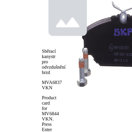
není
určeno
uzavírací
pro
výstražný
uzavírací
kontakt
výstražný
ukazatel
bez
Brzdové
zkosené
obložení
hrany
Sběrací
Brzdový
TRW
kanystr
systém
pro
WVA číslo
23172
odvzdušnění
Počet
brzd
4
obložení
MVA6837
VKN
Product
card
for
MV6844
VKN
.
Press
Enter