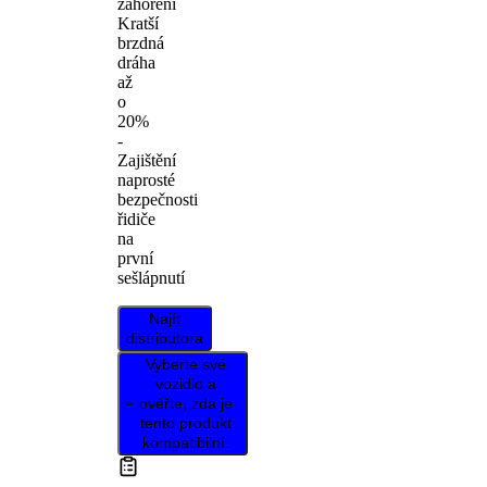
zahoření
Kratší
brzdná
dráha
až
o
20%
-
Zajištění
naprosté
bezpečnosti
řidiče
na
první
sešlápnutí
Najít
distributora
Vyberte své
vozidlo a
ověřte, zda je
tento produkt
kompatibilní.