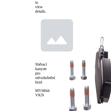
to
view
details.
Sběrací
kanystr
pro
odvzdušnění
brzd
MV6844
VKN