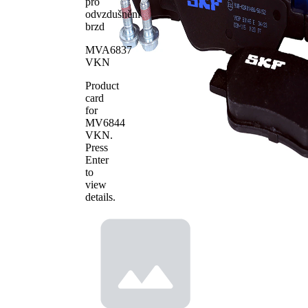
Počet
pro
4
obložení
odvzdušnění
brzd
MVA6837
VKN
Product
card
for
MV6844
VKN
.
Press
Enter
to
view
details.