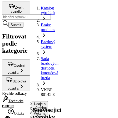
Zvolit
Katalog
vozidlo
výrobků
Brake
Submit
products
Filtrovat
Brzdový
podle
systém
kategorie
Sada
brzdových
Osobní
destiček,
vozidla
kotoučová
brzda
Užitková
vozidla
VKBP
Rychlé odkazy
80145 E
Technické
Sada
Údaje o
centrum
brzdových
výrobku
Související
destiček,
Otázky
Pokyny
výrobky
kotoučová
k