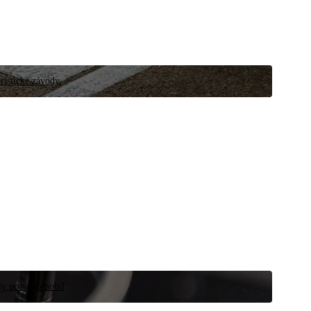
ristické závody.
íly pro automobil