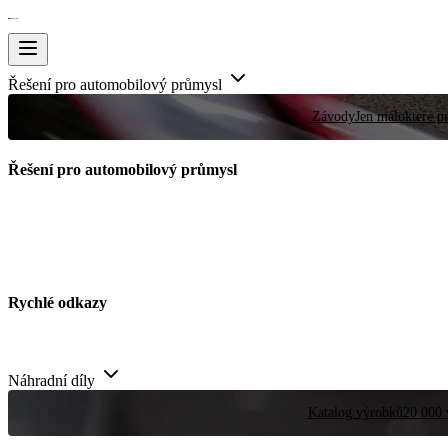
Řešení pro automobilový průmysl
Závody
Jen málokteré pr
Řešení pro automobilový průmysl
Rychlé odkazy
Náhradní díly
Katalog výrobků
20 000 