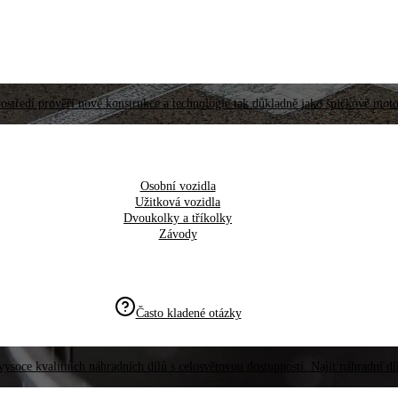
ostředí prověří nové konstrukce a technologie tak důkladně jako špičkové moto
Osobní vozidla
Užitková vozidla
Dvoukolky a tříkolky
Závody
Často kladené otázky
vysoce kvalitních náhradních dílů s celosvětovou dostupností. Najít náhradní d