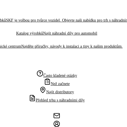
obků
SKF je volbou pro tvůrce vozidel. Objevte naši nabídku pro trh s náhradním
Katalog výrobků
Najít náhradní díly pro automobil
ické centrum
Najděte příručky, návody k instalaci a tipy k našim produktům.
Často kladené otázky
Než začnete
Najít distributory
Přehled trhu s náhradními díly