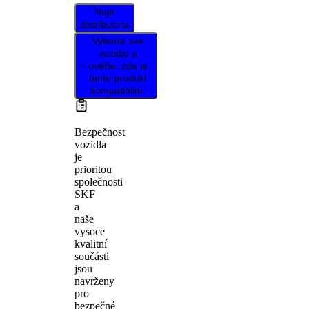
Najít
distributora
Vyberte své
vozidlo a
ověřte, zda je
tento produkt
kompatibilní.
Bezpečnost
vozidla
je
prioritou
společnosti
SKF
a
naše
vysoce
kvalitní
součásti
jsou
navrženy
pro
bezpečné