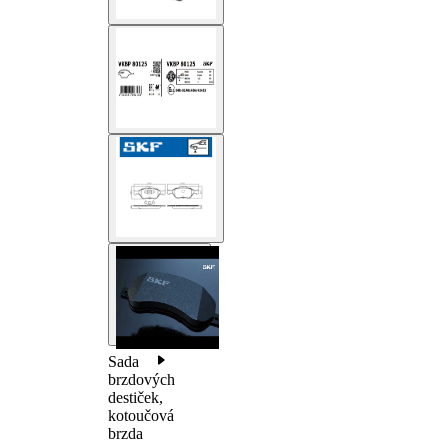
Sada
brzdových
destiček,
kotoučová
brzda