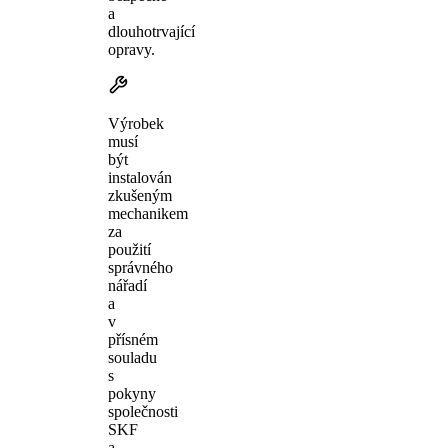
a
dlouhotrvající
opravy.
Výrobek
musí
být
instalován
zkušeným
mechanikem
za
použití
správného
nářadí
a
v
přísném
souladu
s
pokyny
společnosti
SKF
a