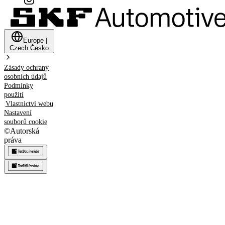
Europe
|
Czech
Česko
Zásady ochrany
osobních údajů
Podmínky
použití
Vlastnictví webu
Nastavení
souborů cookie
©
Autorská
práva