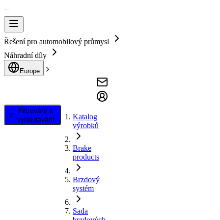
Řešení pro automobilový průmysl
Náhradní díly
Europe
Filtrování a
Katalog
vyhledávání
výrobků
Brake
products
Brzdový
systém
Sada
brzdových