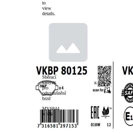
to
view
details.
Sběrací
kanystr
pro
odvzdušnění
brzd
MV6844
VKN