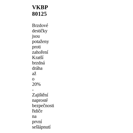
VKBP
80125
Brzdové
destičky
jsou
potaženy
proti
zahoření
Kratší
brzdná
dráha
až
o
20%
-
Zajištění
naprosté
bezpečnosti
řidiče
na
první
sešlápnutí