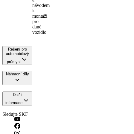
návodem
k
montáži
pro
dané
vozidlo.
Řešení pro
automobilový
průmysl
Náhradní díly
Další
informace
Sledujte SKF