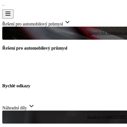
Řešení pro automobilový průmysl
Závody
Jen málokteré pr
Řešení pro automobilový průmysl
Rychlé odkazy
Náhradní díly
Katalog výrobků
20 000 