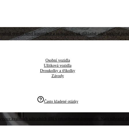
ostředí prověří nové konstrukce a technologie tak důkladně jako špičkové moto
Osobní vozidla
Užitková vozidla
Dvoukolky a tříkolky
Závody
Často kladené otázky
vysoce kvalitních náhradních dílů s celosvětovou dostupností. Najít náhradní d