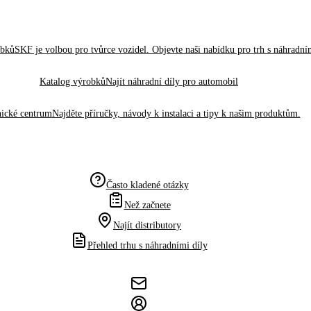
obků
SKF je volbou pro tvůrce vozidel. Objevte naši nabídku pro trh s náhradním
Katalog výrobků
Najít náhradní díly pro automobil
ické centrum
Najděte příručky, návody k instalaci a tipy k našim produktům.
Často kladené otázky
Než začnete
Najít distributory
Přehled trhu s náhradními díly