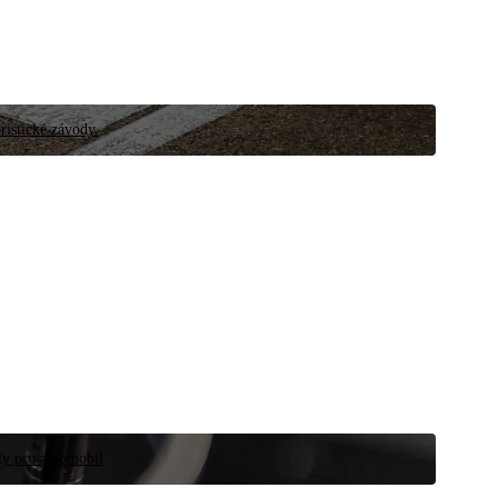
ristické závody.
íly pro automobil