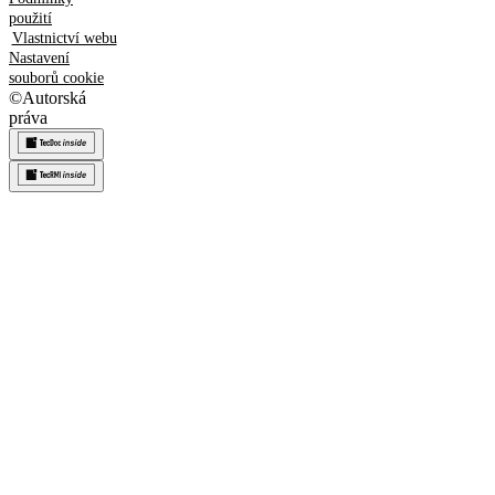
použití
Vlastnictví webu
Nastavení
souborů cookie
©
Autorská
práva