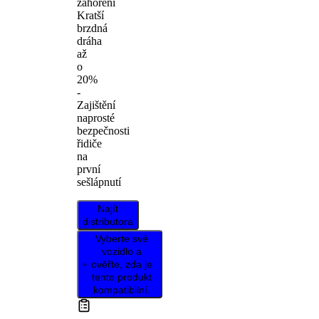
zahoření
Kratší
brzdná
dráha
až
o
20%
-
Zajištění
naprosté
bezpečnosti
řidiče
na
první
sešlápnutí
Najít
distributora
Vyberte své
vozidlo a
ověřte, zda je
tento produkt
kompatibilní.