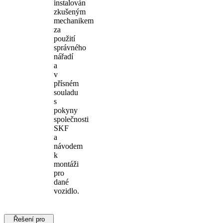
instalován
zkušeným
mechanikem
za
použití
správného
nářadí
a
v
přísném
souladu
s
pokyny
společnosti
SKF
a
návodem
k
montáži
pro
dané
vozidlo.
Řešení pro