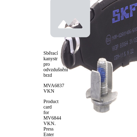
určeno
uzavírací
pro
výstražný
uzavírací
kontakt
výstražný
ukazatel
bez
Brzdové
zkosené
obložení
hrany
Brzdový
Bosch
Sběrací
systém
kanystr
WVA číslo
23597
pro
WVA číslo
23598
odvzdušnění
Počet
brzd
4
obložení
MVA6837
VKN
Product
card
for
MV6844
VKN
.
Press
Enter