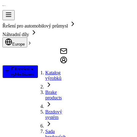
Řešení pro automobilový průmysl
Náhradní díly
Europe
Filtrování a
Katalog
vyhledávání
výrobků
Brake
products
Brzdový
systém
Sada
brzdových