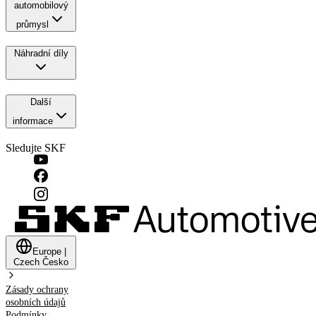
automobilový
průmysl
Náhradní díly
Další
informace
Sledujte SKF
Europe
|
Czech
Česko
Zásady ochrany
osobních údajů
Podmínky