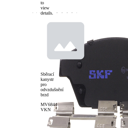
to
view
details.
Sběrací
kanystr
pro
odvzdušnění
brzd
MV6844
VKN