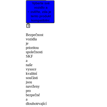
Vyberte své
vozidlo a
ověřte, zda je
tento produkt
kompatibilní.
Bezpečnost
vozidla
je
prioritou
společnosti
SKF
a
naše
vysoce
kvalitní
součásti
jsou
navrženy
pro
bezpečné
a
dlouhotrvající