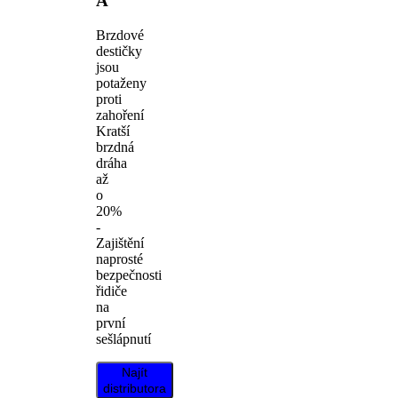
A
Brzdové
destičky
jsou
potaženy
proti
zahoření
Kratší
brzdná
dráha
až
o
20%
-
Zajištění
naprosté
bezpečnosti
řidiče
na
první
sešlápnutí
Najít
distributora