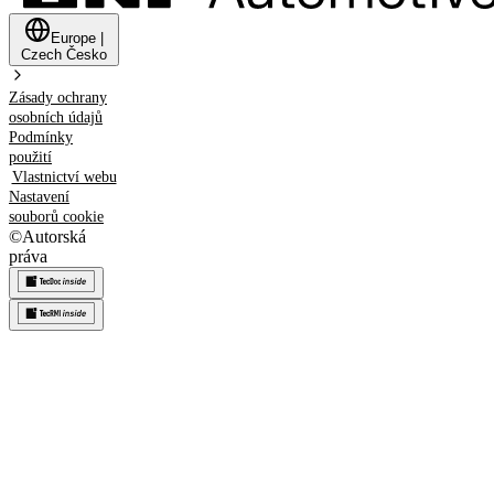
Europe
|
Czech
Česko
Zásady ochrany
osobních údajů
Podmínky
použití
Vlastnictví webu
Nastavení
souborů cookie
©
Autorská
práva