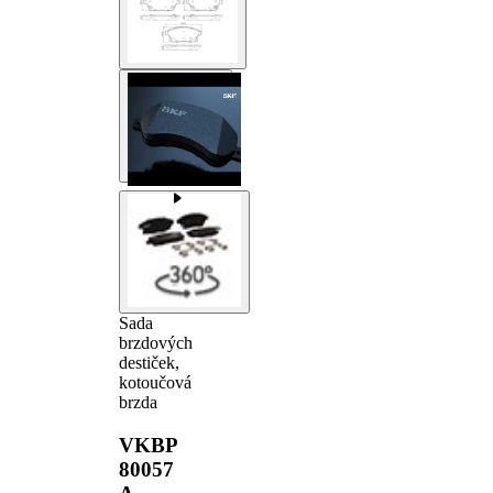
Sada
brzdových
destiček,
kotoučová
brzda
VKBP
80057