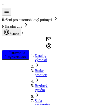
Řešení pro automobilový průmysl
Náhradní díly
Europe
Filtrování a
Katalog
vyhledávání
výrobků
Brake
products
Brzdový
systém
Sada
brzdových