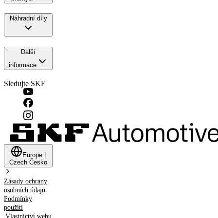
Náhradní díly
Další
informace
Sledujte SKF
Europe
|
Czech
Česko
Zásady ochrany
osobních údajů
Podmínky
použití
Vlastnictví webu