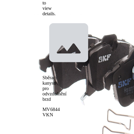
to
view
details.
Sběrací
kanystr
pro
odvzdušnění
brzd
MV6844
VKN