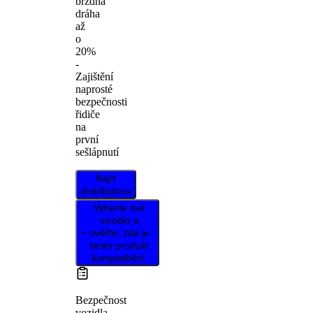
brzdná
dráha
až
o
20%
-
Zajištění
naprosté
bezpečnosti
řidiče
na
první
sešlápnutí
Najít
distributora
Vyberte své
vozidlo a
ověřte, zda je
tento produkt
kompatibilní.
Bezpečnost
vozidla