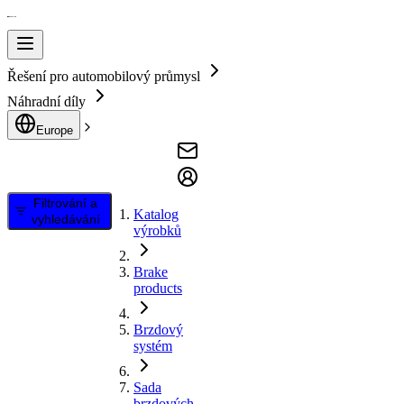
Řešení pro automobilový průmysl
Náhradní díly
Europe
Filtrování a
Katalog
vyhledávání
výrobků
Brake
products
Brzdový
systém
Sada
brzdových