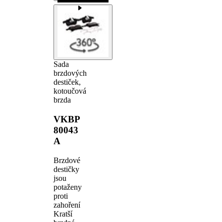
Sada
brzdových
destiček,
kotoučová
brzda
VKBP
80043
A
Brzdové
destičky
jsou
potaženy
proti
zahoření
Kratší