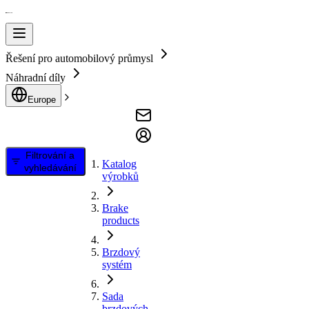
Řešení pro automobilový průmysl
Náhradní díly
Europe
Filtrování a
Katalog
vyhledávání
výrobků
Brake
products
Brzdový
systém
Sada
brzdových