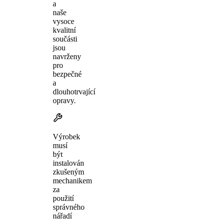
a
naše
vysoce
kvalitní
součásti
jsou
navrženy
pro
bezpečné
a
dlouhotrvající
opravy.
Výrobek
musí
být
instalován
zkušeným
mechanikem
za
použití
správného
nářadí