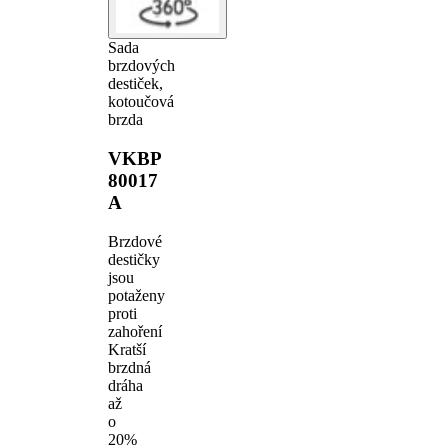
Sada
brzdových
destiček,
kotoučová
brzda
VKBP
80017
A
Brzdové
destičky
jsou
potaženy
proti
zahoření
Kratší
brzdná
dráha
až
o
20%