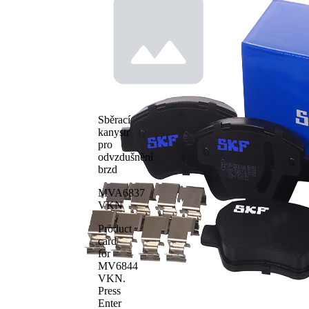
výstražný
výstrahou
kontakt
opotřebení
Doplňkový
výrobek/
s
doplňkové
příslušenstvím
info
Brzdové
se zkosenou
obložení
hranou
Brzdový
Bosch
Sběrací
systém
kanystr
WVA číslo
23288
pro
WVA číslo
23982
odvzdušnění
brzd
Počet
4
obložení
MVA6837
VKN
Product
card
for
MV6844
VKN
.
Press
Enter