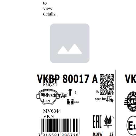
to
view
details.
Sběrací
kanystr
pro
odvzdušnění
brzd
MV6844
VKN