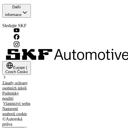
Další
informace
Sledujte SKF
Europe
|
Czech
Česko
Zásady ochrany
osobních údajů
Podmínky
použití
Vlastnictví webu
Nastavení
souborů cookie
©
Autorská
práva