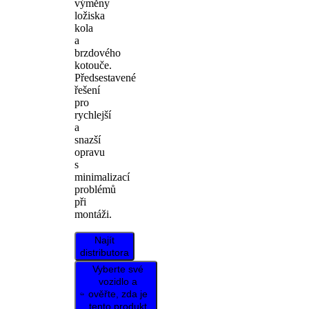
výměny
ložiska
kola
a
brzdového
kotouče.
Předsestavené
řešení
pro
rychlejší
a
snazší
opravu
s
minimalizací
problémů
při
montáži.
Najít
distributora
Vyberte své
vozidlo a
ověřte, zda je
tento produkt