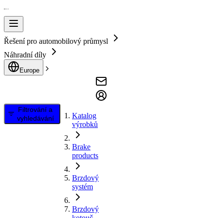
Řešení pro automobilový průmysl
Náhradní díly
Europe
Filtrování a
Katalog
vyhledávání
výrobků
Brake
products
Brzdový
systém
Brzdový
kotouč