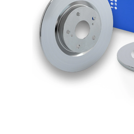
kotouče
Minimální
9,5 mm
tloušťka
Vnější
316 mm
průměr
Počet děr
5
Centrovací
63,5 mm
průměr
Kruhový
108 mm
vyvrt Ø 2
povrch
nátěr
Průměr
díry pro
15,7 mm
šroub kola