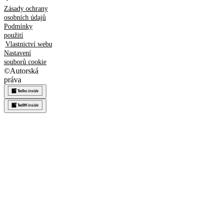
Zásady ochrany
osobních údajů
Podmínky
použití
Vlastnictví webu
Nastavení
souborů cookie
©
Autorská
práva