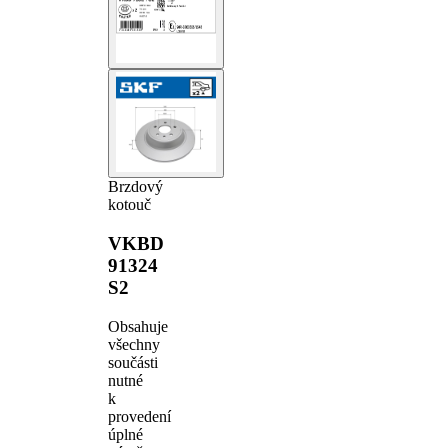
Brzdový
kotouč
VKBD
91324
S2
Obsahuje
všechny
součásti
nutné
k
provedení
úplné