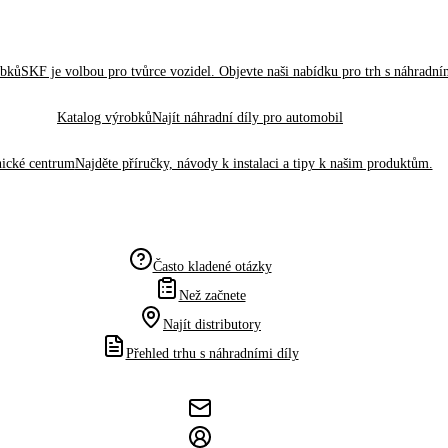
obků
SKF je volbou pro tvůrce vozidel. Objevte naši nabídku pro trh s náhradním
Katalog výrobků
Najít náhradní díly pro automobil
ické centrum
Najděte příručky, návody k instalaci a tipy k našim produktům.
Často kladené otázky
Než začnete
Najít distributory
Přehled trhu s náhradními díly