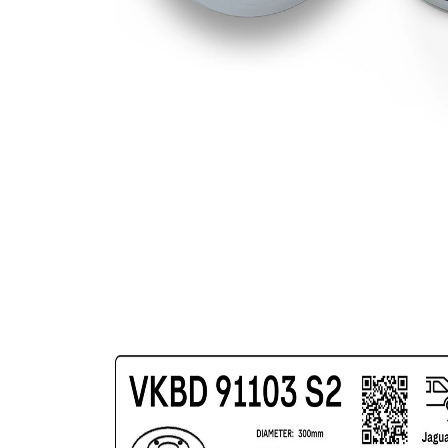
povrch
nátěr