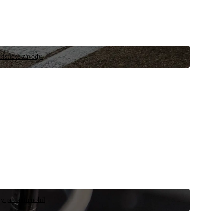
ristické závody.
íly pro automobil