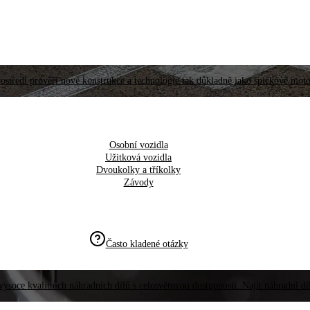
ostředí prověří nové konstrukce a technologie tak důkladně jako špičkové moto
Osobní vozidla
Užitková vozidla
Dvoukolky a tříkolky
Závody
Často kladené otázky
vysoce kvalitních náhradních dílů s celosvětovou dostupností. Najít náhradní d