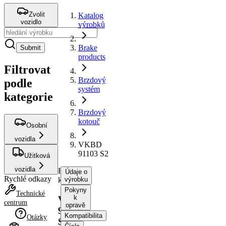
Zvolit
Katalog
vozidlo
výrobků
Brake
Submit
products
Filtrovat
Brzdový
podle
systém
kategorie
Brzdový
kotouč
Osobní
vozidla
VKBD
91103 S2
Užitková
vozidla
Brzdový
Údaje o
Rychlé odkazy
kotouč
výrobku
Pokyny
Technické
k
VKBD
centrum
opravě
91103
Kompatibilita
Otázky
S2