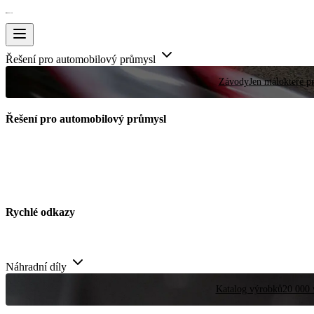
Řešení pro automobilový průmysl
Závody
Jen málokteré pr
Řešení pro automobilový průmysl
Rychlé odkazy
Náhradní díly
Katalog výrobků
20 000 