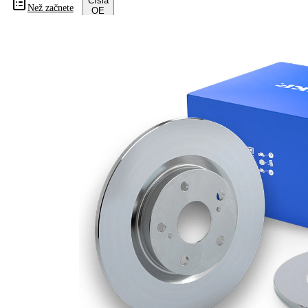
Čísla
Než začnete
OE
Informace o výrobku
Vlastnost
Hodnota
Výška
42,2 mm
typ
brzdového
plný
kotouče
Síla
brzdového
10 mm
kotouče
Minimální
8 mm
tloušťka
počet děr
1
Vnější
300 mm
průměr
Počet děr
5
Centrovací
63,5 mm
průměr
Kruhový
108 mm
vyvrt Ø 2