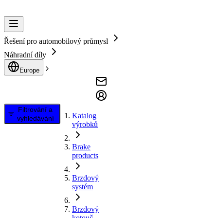
Řešení pro automobilový průmysl
Náhradní díly
Europe
Filtrování a
Katalog
vyhledávání
výrobků
Brake
products
Brzdový
systém
Brzdový
kotouč