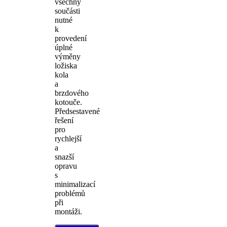
všechny
součásti
nutné
k
provedení
úplné
výměny
ložiska
kola
a
brzdového
kotouče.
Předsestavené
řešení
pro
rychlejší
a
snazší
opravu
s
minimalizací
problémů
při
montáži.