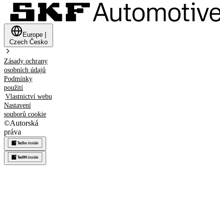
Europe
|
Czech
Česko
Zásady ochrany
osobních údajů
Podmínky
použití
Vlastnictví webu
Nastavení
souborů cookie
©
Autorská
práva