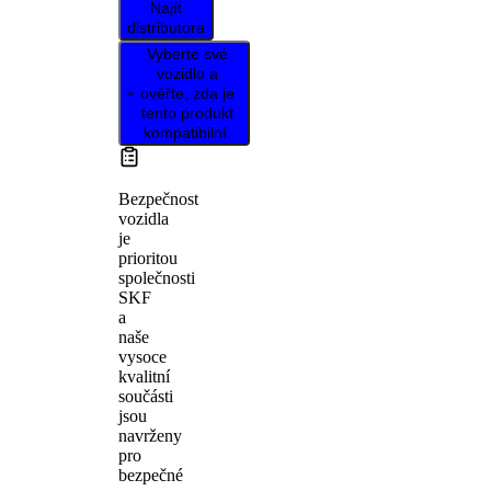
Najít
distributora
Vyberte své
vozidlo a
ověřte, zda je
tento produkt
kompatibilní.
Bezpečnost
vozidla
je
prioritou
společnosti
SKF
a
naše
vysoce
kvalitní
součásti
jsou
navrženy
pro
bezpečné