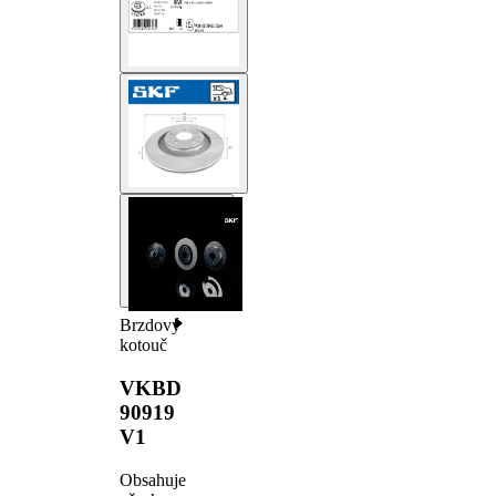
Brzdový
kotouč
VKBD
90919
V1
Obsahuje