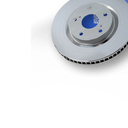
tloušťka
počet děr
1
Vnější
330 mm
průměr
Počet děr
5
Centrovací
68 mm
průměr
Kruhový
112 mm
vyvrt Ø 2
povrch
nátěr