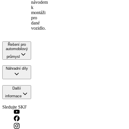
návodem
k
montáži
pro
dané
vozidlo.
Řešení pro
automobilový
průmysl
Náhradní díly
Další
informace
Sledujte SKF