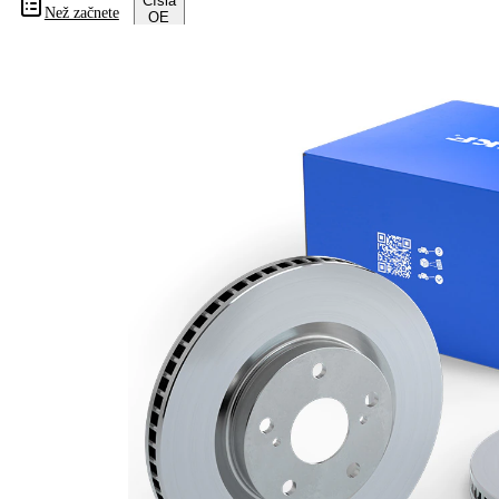
Čísla
Než začnete
OE
Informace o výrobku
Vlastnost
Hodnota
Výška
74,6 mm
typ
vnitřně
brzdového
větráno
kotouče
Síla
brzdového
19 mm
kotouče
Minimální
17,4 mm
tloušťka
počet děr
1
Vnější
294 mm
průměr
Počet děr
5
Centrovací
75 mm
průměr
Kruhový
120 mm
vyvrt Ø 2