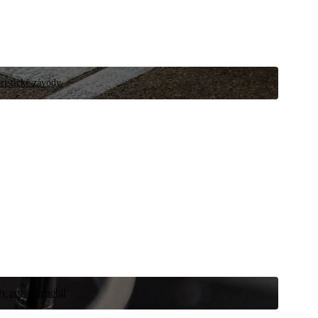
ristické závody.
íly pro automobil