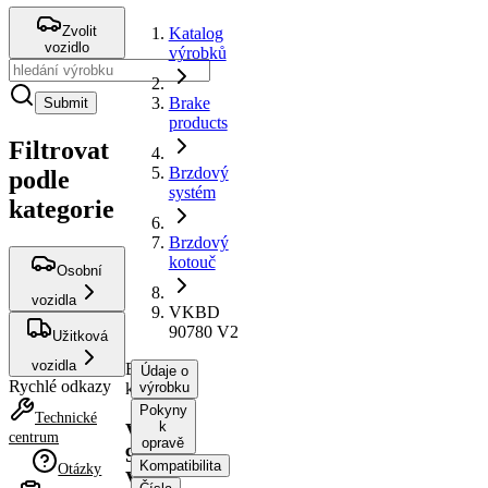
Zvolit
Katalog
vozidlo
výrobků
Brake
Submit
products
Filtrovat
Brzdový
podle
systém
kategorie
Brzdový
kotouč
Osobní
vozidla
VKBD
90780 V2
Užitková
vozidla
Brzdový
Údaje o
Rychlé odkazy
kotouč
výrobku
Pokyny
Technické
k
VKBD
centrum
opravě
90780
Kompatibilita
Otázky
V2