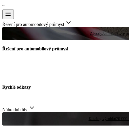
Řešení pro automobilový průmysl
Závody
Jen málokteré pr
Řešení pro automobilový průmysl
Rychlé odkazy
Náhradní díly
Katalog výrobků
20 000 