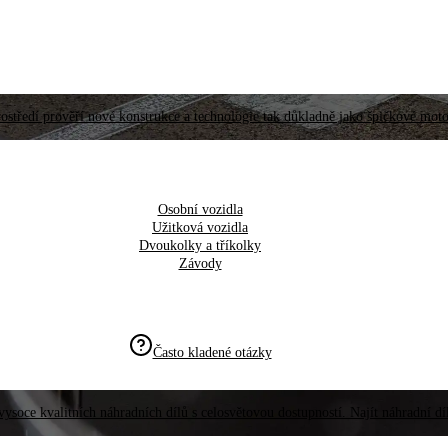
ostředí prověří nové konstrukce a technologie tak důkladně jako špičkové moto
Osobní vozidla
Užitková vozidla
Dvoukolky a tříkolky
Závody
Často kladené otázky
vysoce kvalitních náhradních dílů s celosvětovou dostupností. Najít náhradní d