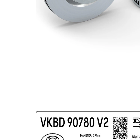
povrch
nátěr