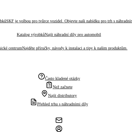
obků
SKF je volbou pro tvůrce vozidel. Objevte naši nabídku pro trh s náhradním
Katalog výrobků
Najít náhradní díly pro automobil
ické centrum
Najděte příručky, návody k instalaci a tipy k našim produktům.
Často kladené otázky
Než začnete
Najít distributory
Přehled trhu s náhradními díly