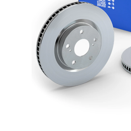
kotouče
Minimální
20 mm
tloušťka
počet děr
2
Vnější
310 mm
průměr
Počet děr
5
Centrovací
68 mm
průměr
Kruhový
112 mm
vyvrt Ø 2
povrch
nátěr