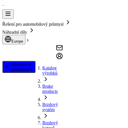
Řešení pro automobilový průmysl
Náhradní díly
Europe
Filtrování a
Katalog
vyhledávání
výrobků
Brake
products
Brzdový
systém
Brzdový
kotouč