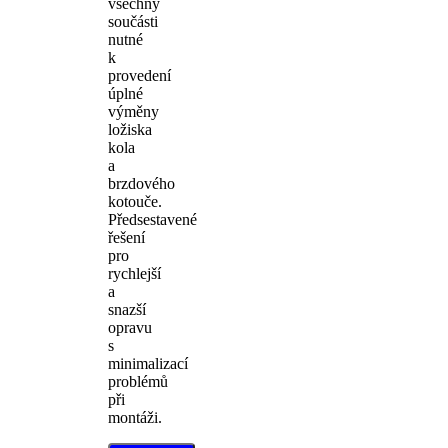
všechny
součásti
nutné
k
provedení
úplné
výměny
ložiska
kola
a
brzdového
kotouče.
Předsestavené
řešení
pro
rychlejší
a
snazší
opravu
s
minimalizací
problémů
při
montáži.