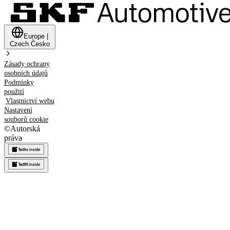
Europe
|
Czech
Česko
Zásady ochrany
osobních údajů
Podmínky
použití
Vlastnictví webu
Nastavení
souborů cookie
©
Autorská
práva