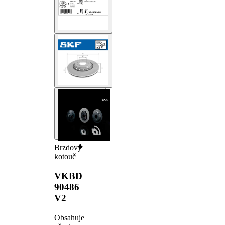
Brzdový
kotouč
VKBD
90486
V2
Obsahuje