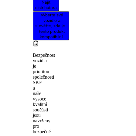
Najít
distributora
Vyberte své
vozidlo a
ověřte, zda je
tento produkt
kompatibilní.
Bezpečnost
vozidla
je
prioritou
společnosti
SKF
a
naše
vysoce
kvalitní
součásti
jsou
navrženy
pro
bezpečné