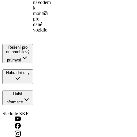
návodem
k
montáži
pro
dané
vozidlo.
Řešení pro
automobilový
průmysl
Náhradní díly
Další
informace
Sledujte SKF