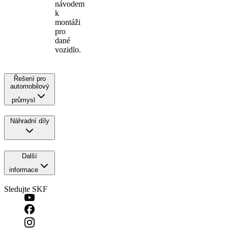
návodem
k
montáži
pro
dané
vozidlo.
Řešení pro
automobilový
průmysl
Náhradní díly
Další
informace
Sledujte SKF