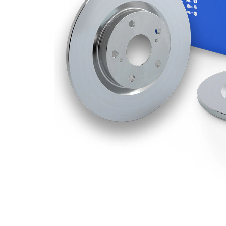
kotouče
Minimální
8 mm
tloušťka
počet děr
2
Vnější
270 mm
průměr
Počet děr
5
Centrovací
62 mm
průměr
Kruhový
114,3
vyvrt Ø 2
mm
povrch
nátěr