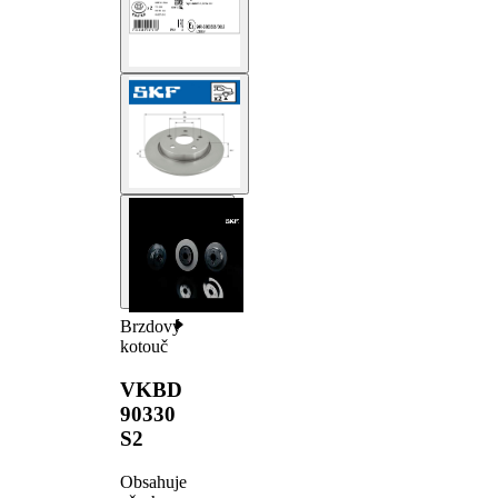
Brzdový
kotouč
VKBD
90330
S2
Obsahuje