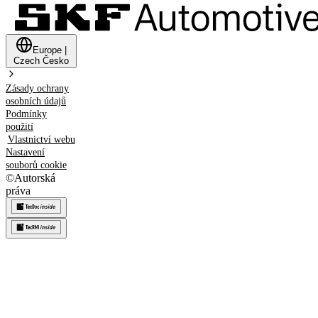
Europe
|
Czech
Česko
Zásady ochrany
osobních údajů
Podmínky
použití
Vlastnictví webu
Nastavení
souborů cookie
©
Autorská
práva