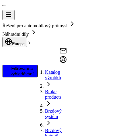
Řešení pro automobilový průmysl
Náhradní díly
Europe
Filtrování a
Katalog
vyhledávání
výrobků
Brake
products
Brzdový
systém
Brzdový
kotouč