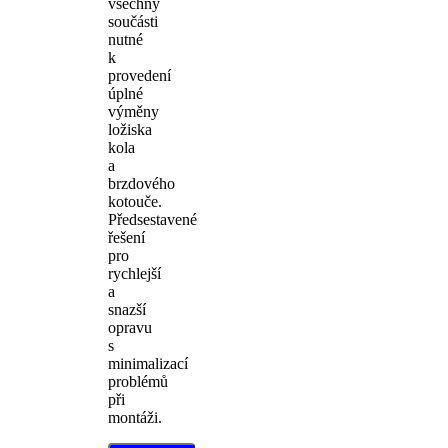
všechny
součásti
nutné
k
provedení
úplné
výměny
ložiska
kola
a
brzdového
kotouče.
Předsestavené
řešení
pro
rychlejší
a
snazší
opravu
s
minimalizací
problémů
při
montáži.