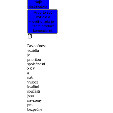
Najít
distributora
Vyberte své
vozidlo a
ověřte, zda je
tento produkt
kompatibilní.
Bezpečnost
vozidla
je
prioritou
společnosti
SKF
a
naše
vysoce
kvalitní
součásti
jsou
navrženy
pro
bezpečné