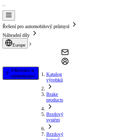
Řešení pro automobilový průmysl
Náhradní díly
Europe
Filtrování a
Katalog
vyhledávání
výrobků
Brake
products
Brzdový
systém
Brzdový
kotouč