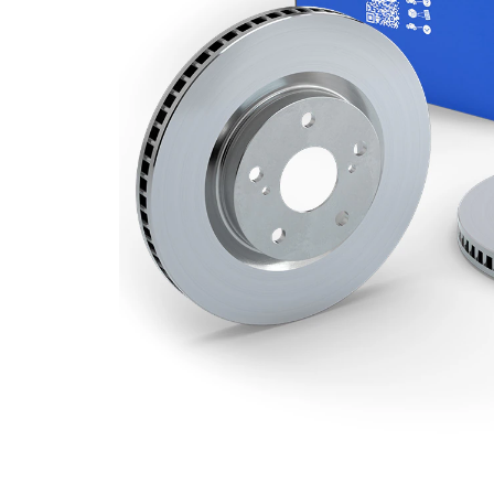
kotouče
Minimální
17 mm
tloušťka
počet děr
2
Vnější
325 mm
průměr
Počet děr
5
Centrovací
79 mm
průměr
Kruhový
120 mm
vyvrt Ø 2
povrch
nátěr