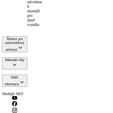
návodem
k
montáži
pro
dané
vozidlo.
Řešení pro
automobilový
průmysl
Náhradní díly
Další
informace
Sledujte SKF