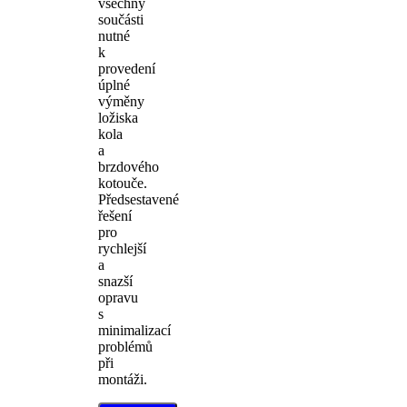
všechny
součásti
nutné
k
provedení
úplné
výměny
ložiska
kola
a
brzdového
kotouče.
Předsestavené
řešení
pro
rychlejší
a
snazší
opravu
s
minimalizací
problémů
při
montáži.