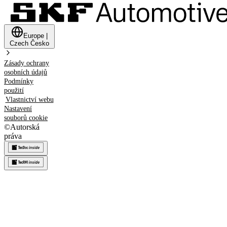
Europe
|
Czech
Česko
Zásady ochrany
osobních údajů
Podmínky
použití
Vlastnictví webu
Nastavení
souborů cookie
©
Autorská
práva