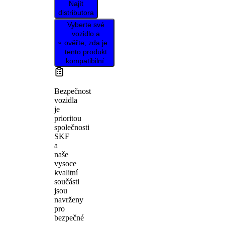
Najít
distributora
Vyberte své
vozidlo a
ověřte, zda je
tento produkt
kompatibilní.
Bezpečnost
vozidla
je
prioritou
společnosti
SKF
a
naše
vysoce
kvalitní
součásti
jsou
navrženy
pro
bezpečné