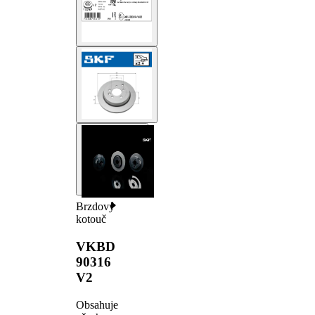
Brzdový
kotouč
VKBD
90316
V2
Obsahuje