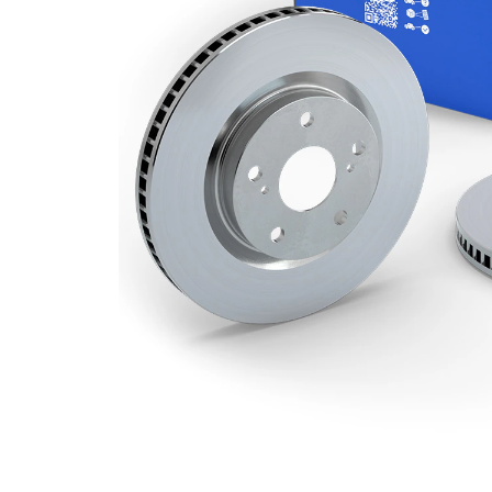
kotouče
Minimální
18 mm
tloušťka
počet děr
5
Vnější
308 mm
průměr
Počet děr
5
Centrovací
68 mm
průměr
Kruhový
108 mm
vyvrt Ø 2
povrch
nátěr