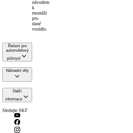
návodem
k
montáži
pro
dané
vozidlo.
Řešení pro
automobilový
průmysl
Náhradní díly
Další
informace
Sledujte SKF