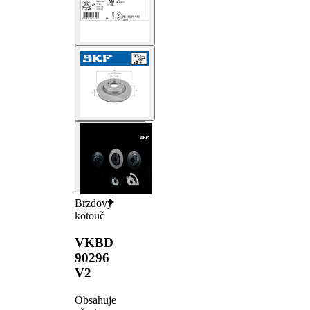
Brzdový
kotouč
VKBD
90296
V2
Obsahuje