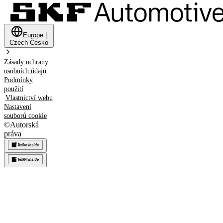
Europe
|
Czech
Česko
Zásady ochrany
osobních údajů
Podmínky
použití
Vlastnictví webu
Nastavení
souborů cookie
©
Autorská
práva