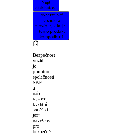
Najít
distributora
Vyberte své
vozidlo a
ověřte, zda je
tento produkt
kompatibilní.
Bezpečnost
vozidla
je
prioritou
společnosti
SKF
a
naše
vysoce
kvalitní
součásti
jsou
navrženy
pro
bezpečné