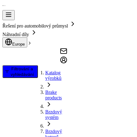
Řešení pro automobilový průmysl
Náhradní díly
Europe
Filtrování a
Katalog
vyhledávání
výrobků
Brake
products
Brzdový
systém
Brzdový
kotouč