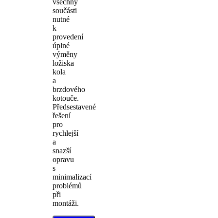
všechny
součásti
nutné
k
provedení
úplné
výměny
ložiska
kola
a
brzdového
kotouče.
Předsestavené
řešení
pro
rychlejší
a
snazší
opravu
s
minimalizací
problémů
při
montáži.