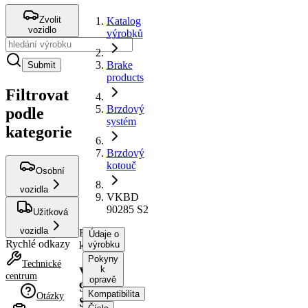
Zvolit
Katalog
vozidlo
výrobků
Brake
Submit
products
Filtrovat
Brzdový
podle
systém
kategorie
Brzdový
kotouč
Osobní
vozidla
VKBD
90285 S2
Užitková
vozidla
Brzdový
Údaje o
Rychlé odkazy
kotouč
výrobku
Pokyny
Technické
k
VKBD
centrum
opravě
90285
Kompatibilita
Otázky
S2