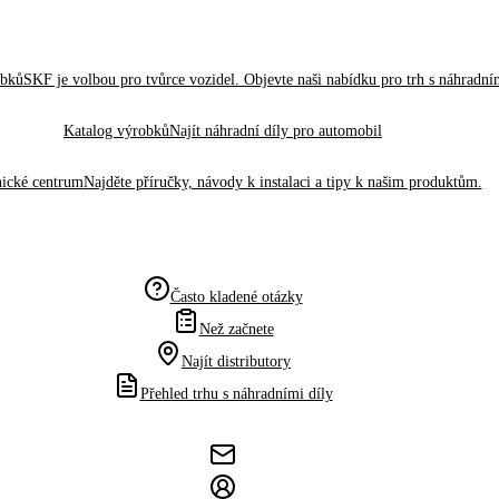
obků
SKF je volbou pro tvůrce vozidel. Objevte naši nabídku pro trh s náhradním
Katalog výrobků
Najít náhradní díly pro automobil
ické centrum
Najděte příručky, návody k instalaci a tipy k našim produktům.
Často kladené otázky
Než začnete
Najít distributory
Přehled trhu s náhradními díly