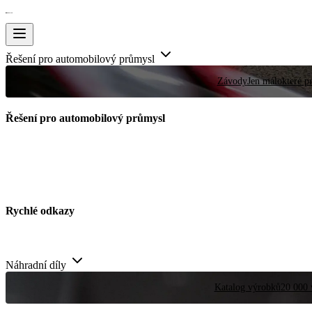
Řešení pro automobilový průmysl
Závody
Jen málokteré pr
Řešení pro automobilový průmysl
Rychlé odkazy
Náhradní díly
Katalog výrobků
20 000 