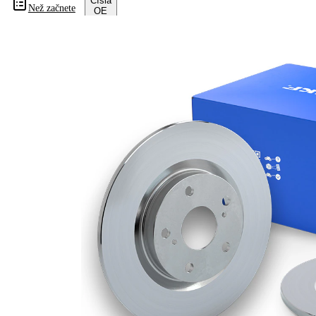
Čísla
Než začnete
OE
Informace o výrobku
Vlastnost
Hodnota
Výška
38,4 mm
typ
brzdového
plný
kotouče
Síla
brzdového
10 mm
kotouče
Minimální
8 mm
tloušťka
počet děr
2
Vnější
250 mm
průměr
Počet děr
4
Centrovací
69 mm
průměr
Kruhový
114,3
vyvrt Ø 2
mm