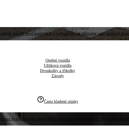
ostředí prověří nové konstrukce a technologie tak důkladně jako špičkové moto
Osobní vozidla
Užitková vozidla
Dvoukolky a tříkolky
Závody
Často kladené otázky
vysoce kvalitních náhradních dílů s celosvětovou dostupností. Najít náhradní d