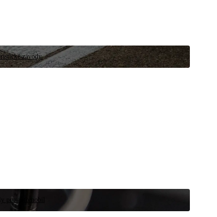
ristické závody.
íly pro automobil