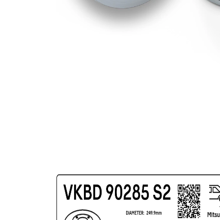
povrch
nátěr