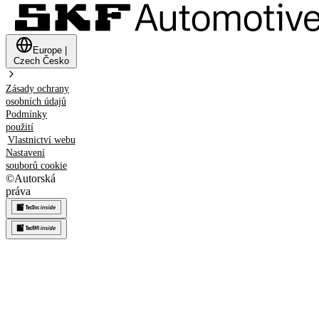
Europe
|
Czech
Česko
Zásady ochrany
osobních údajů
Podmínky
použití
Vlastnictví webu
Nastavení
souborů cookie
©
Autorská
práva