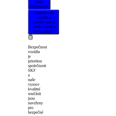
Najít
distributora
Vyberte své
vozidlo a
ověřte, zda je
tento produkt
kompatibilní.
Bezpečnost
vozidla
je
prioritou
společnosti
SKF
a
naše
vysoce
kvalitní
součásti
jsou
navrženy
pro
bezpečné