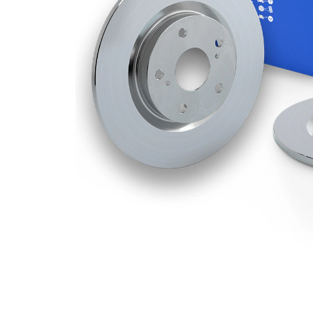
kotouče
Minimální
10 mm
tloušťka
počet děr
5
Vnější
288 mm
průměr
Počet děr
5
Centrovací
68 mm
průměr
Kruhový
108 mm
vyvrt Ø 2
povrch
nátěr