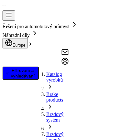
Řešení pro automobilový průmysl
Náhradní díly
Europe
Filtrování a
Katalog
vyhledávání
výrobků
Brake
products
Brzdový
systém
Brzdový
kotouč