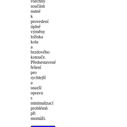
všechny
součásti
nutné
k
provedení
úplné
výměny
ložiska
kola
a
brzdového
kotouče.
Předsestavené
řešení
pro
rychlejší
a
snazší
opravu
s
minimalizací
problémů
při
montáži.