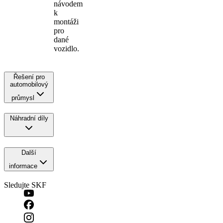
návodem
k
montáži
pro
dané
vozidlo.
Řešení pro
automobilový
průmysl
Náhradní díly
Další
informace
Sledujte SKF