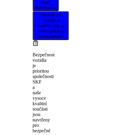
Najít
distributora
Vyberte své
vozidlo a
ověřte, zda je
tento produkt
kompatibilní.
Bezpečnost
vozidla
je
prioritou
společnosti
SKF
a
naše
vysoce
kvalitní
součásti
jsou
navrženy
pro
bezpečné