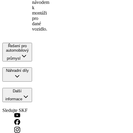
návodem
k
montáži
pro
dané
vozidlo.
Řešení pro
automobilový
průmysl
Náhradní díly
Další
informace
Sledujte SKF