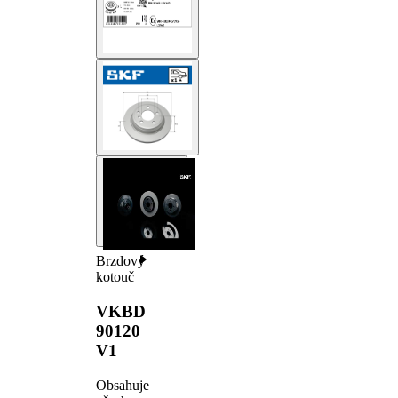
Brzdový
kotouč
VKBD
90120
V1
Obsahuje