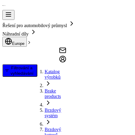
Řešení pro automobilový průmysl
Náhradní díly
Europe
Filtrování a
Katalog
vyhledávání
výrobků
Brake
products
Brzdový
systém
Brzdový
kotouč