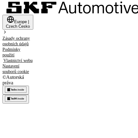
Europe
|
Czech
Česko
Zásady ochrany
osobních údajů
Podmínky
použití
Vlastnictví webu
Nastavení
souborů cookie
©
Autorská
práva