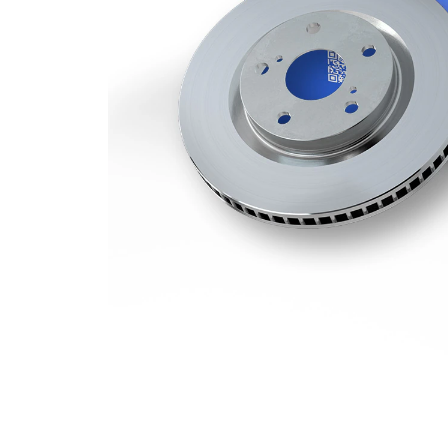
kotouče
Minimální
18,4 mm
tloušťka
počet děr
1
Vnější
300 mm
průměr
Počet děr
5
Centrovací
75 mm
průměr
Kruhový
120 mm
vyvrt Ø 2
povrch
nátěr