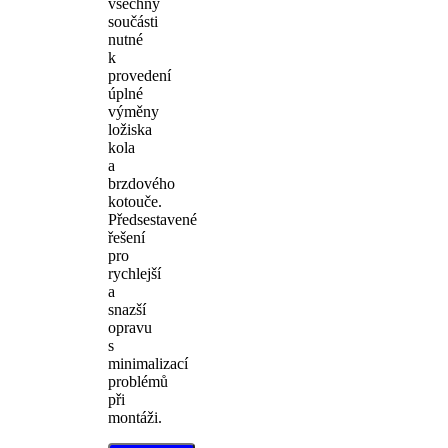
všechny
součásti
nutné
k
provedení
úplné
výměny
ložiska
kola
a
brzdového
kotouče.
Předsestavené
řešení
pro
rychlejší
a
snazší
opravu
s
minimalizací
problémů
při
montáži.