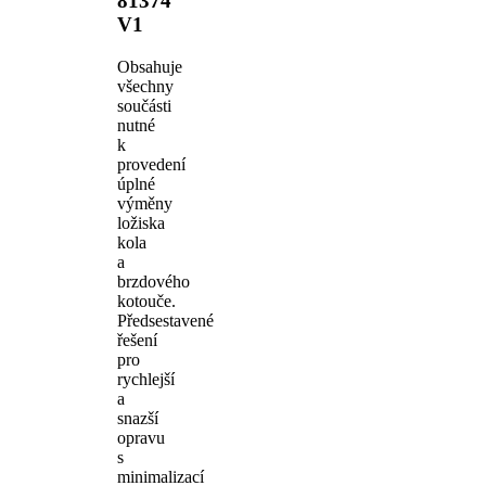
81374
V1
Obsahuje
všechny
součásti
nutné
k
provedení
úplné
výměny
ložiska
kola
a
brzdového
kotouče.
Předsestavené
řešení
pro
rychlejší
a
snazší
opravu
s
minimalizací