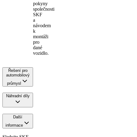
pokyny
společnosti
SKF
a
návodem
k
montáži
pro
dané
vozidlo.
Řešení pro
automobilový
průmysl
Náhradní díly
Další
informace
Sledujte SKF