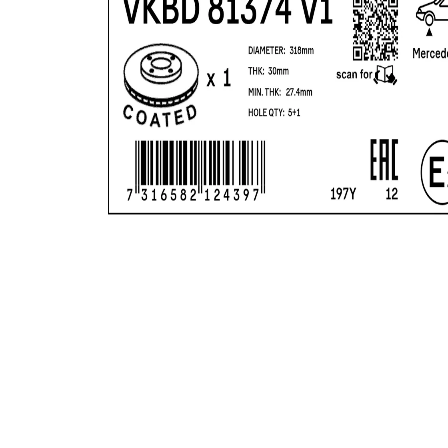
kotouče
Minimální
27,4 mm
tloušťka
Vnější
318 mm
průměr
Počet děr
5
Centrovací
69 mm
průměr
Kruhový
112 mm
vyvrt Ø 2
povrch
nátěr