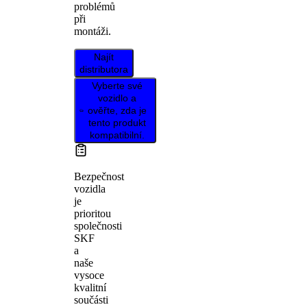
problémů
při
montáži.
Najít
distributora
Vyberte své
vozidlo a
ověřte, zda je
tento produkt
kompatibilní.
Bezpečnost
vozidla
je
prioritou
společnosti
SKF
a
naše
vysoce
kvalitní
součásti