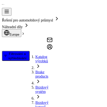
Řešení pro automobilový průmysl
Náhradní díly
Europe
Filtrování a
Katalog
vyhledávání
výrobků
Brake
products
Brzdový
systém
Brzdový
kotouč