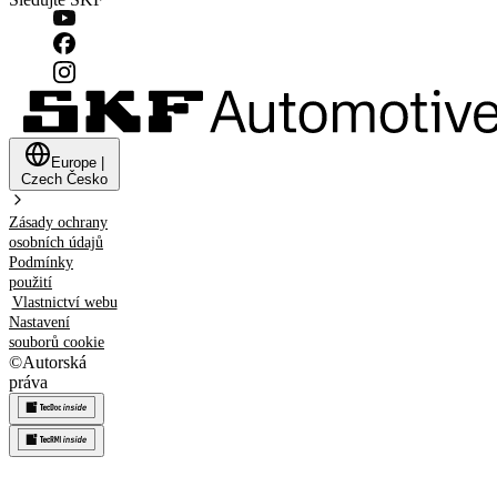
Europe
|
Czech
Česko
Zásady ochrany
osobních údajů
Podmínky
použití
Vlastnictví webu
Nastavení
souborů cookie
©
Autorská
práva