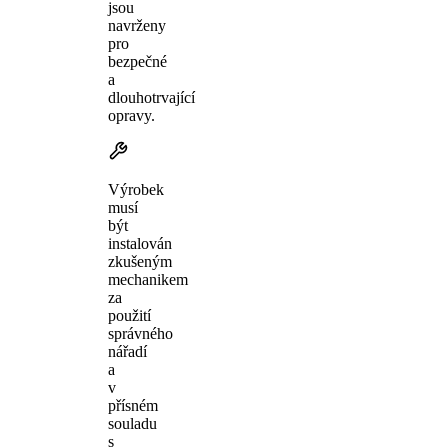
jsou
navrženy
pro
bezpečné
a
dlouhotrvající
opravy.
Výrobek
musí
být
instalován
zkušeným
mechanikem
za
použití
správného
nářadí
a
v
přísném
souladu
s