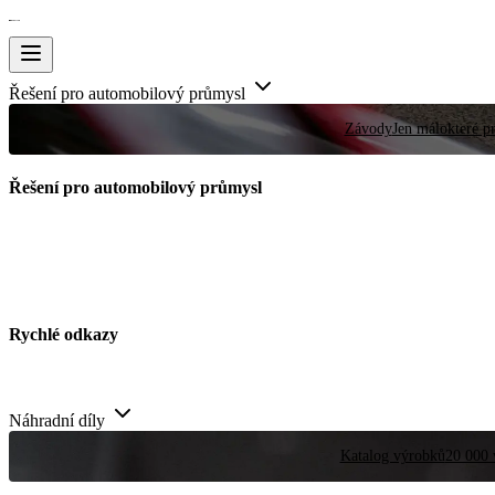
Řešení pro automobilový průmysl
Závody
Jen málokteré pr
Řešení pro automobilový průmysl
Rychlé odkazy
Náhradní díly
Katalog výrobků
20 000 