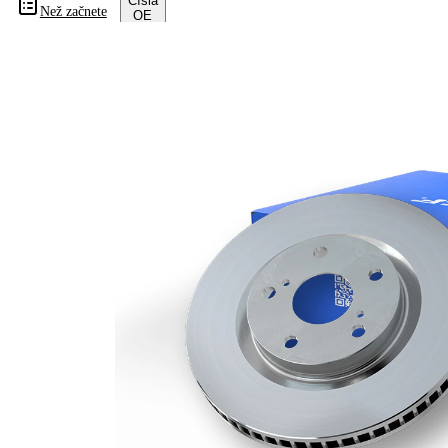
Čísla
Než začnete
OE
Informace o výrobku
Vlastnost
Hodnota
Výška
66,3 mm
typ
vnitřně
brzdového
větráno
kotouče
Síla
brzdového
24 mm
kotouče
Minimální
22,4 mm
tloušťka
počet děr
1
Vnější
330 mm
průměr
Počet děr
5
Centrovací
67 mm
průměr
Kruhový
112 mm
vyvrt Ø 2