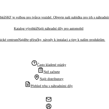
obků
SKF je volbou pro tvůrce vozidel. Objevte naši nabídku pro trh s náhradním
Katalog výrobků
Najít náhradní díly pro automobil
ické centrum
Najděte příručky, návody k instalaci a tipy k našim produktům.
Často kladené otázky
Než začnete
Najít distributory
Přehled trhu s náhradními díly