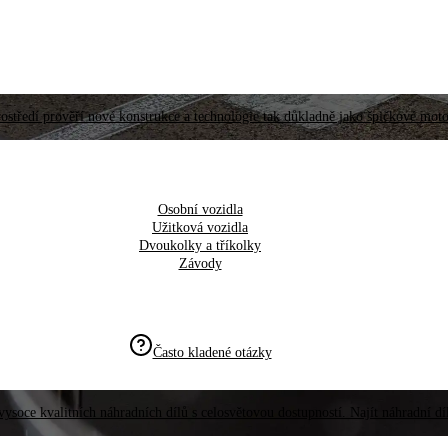
ostředí prověří nové konstrukce a technologie tak důkladně jako špičkové moto
Osobní vozidla
Užitková vozidla
Dvoukolky a tříkolky
Závody
Často kladené otázky
vysoce kvalitních náhradních dílů s celosvětovou dostupností. Najít náhradní d