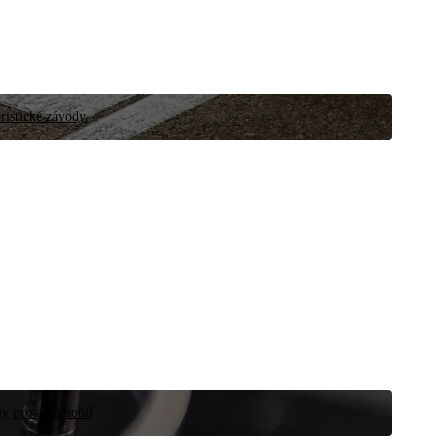
ristické závody.
íly pro automobil