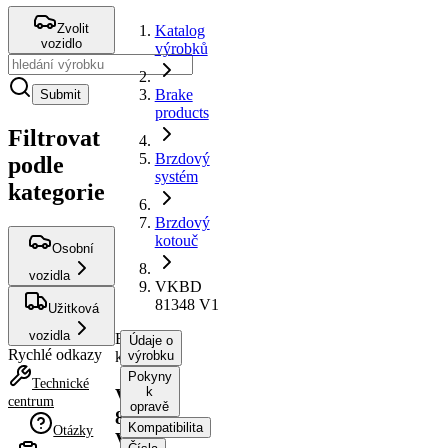
Zvolit
Katalog
vozidlo
výrobků
Brake
Submit
products
Filtrovat
Brzdový
podle
systém
kategorie
Brzdový
kotouč
Osobní
vozidla
VKBD
81348 V1
Užitková
vozidla
Brzdový
Údaje o
Rychlé odkazy
kotouč
výrobku
Pokyny
Technické
k
VKBD
centrum
opravě
81348
Kompatibilita
Otázky
V1