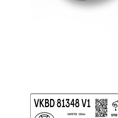
povrch
nátěr