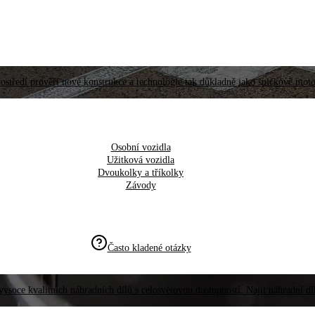
ostředí prověří nové konstrukce a technologie tak důkladně jako špičkové moto
Osobní vozidla
Užitková vozidla
Dvoukolky a tříkolky
Závody
Často kladené otázky
vysoce kvalitních náhradních dílů s celosvětovou dostupností. Najít náhradní d