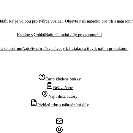
obků
SKF je volbou pro tvůrce vozidel. Objevte naši nabídku pro trh s náhradním
Katalog výrobků
Najít náhradní díly pro automobil
ické centrum
Najděte příručky, návody k instalaci a tipy k našim produktům.
Často kladené otázky
Než začnete
Najít distributory
Přehled trhu s náhradními díly