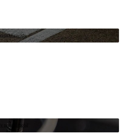
ristické závody.
íly pro automobil