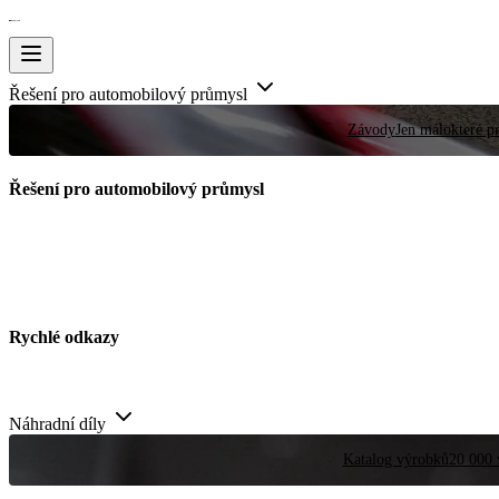
Řešení pro automobilový průmysl
Závody
Jen málokteré pr
Řešení pro automobilový průmysl
Rychlé odkazy
Náhradní díly
Katalog výrobků
20 000 