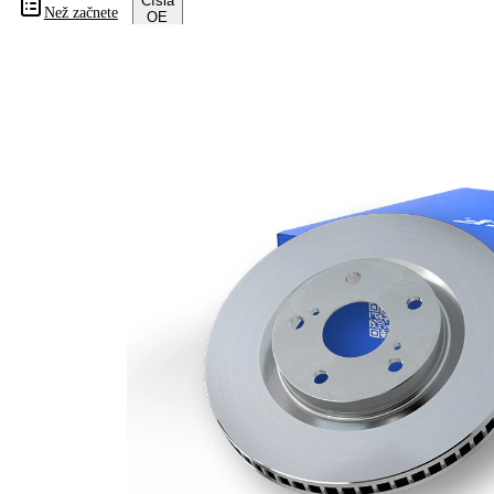
Čísla
Než začnete
OE
Informace o výrobku
Vlastnost
Hodnota
Výška
76 mm
typ
vnitřně
brzdového
větráno
kotouče
Síla
brzdového
30 mm
kotouče
Minimální
27 mm
tloušťka
počet děr
1
Vnější
344 mm
průměr
Počet děr
5
Centrovací
79 mm
průměr
Kruhový
120 mm
vyvrt Ø 2