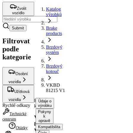
Zvolit
Katalog
vozidlo
výrobků
Brake
Submit
products
Filtrovat
Brzdový
podle
systém
kategorie
Brzdový
kotouč
Osobní
vozidla
VKBD
81215 V1
Užitková
vozidla
Brzdový
Údaje o
Rychlé odkazy
kotouč
výrobku
Pokyny
Technické
k
VKBD
centrum
opravě
81215
Kompatibilita
Otázky
V1