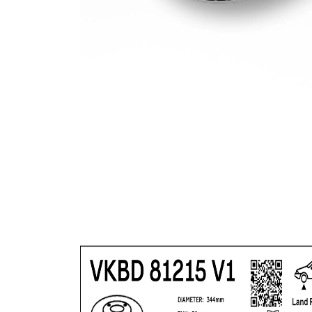
povrch
nátěr