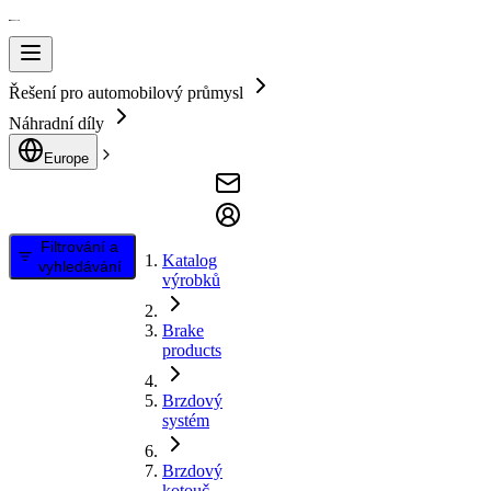
Řešení pro automobilový průmysl
Náhradní díly
Europe
Filtrování a
Katalog
vyhledávání
výrobků
Brake
products
Brzdový
systém
Brzdový
kotouč