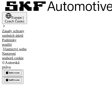
Europe
|
Czech
Česko
Zásady ochrany
osobních údajů
Podmínky
použití
Vlastnictví webu
Nastavení
souborů cookie
©
Autorská
práva