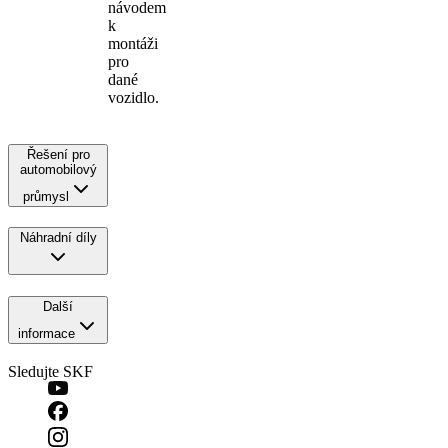
návodem
k
montáži
pro
dané
vozidlo.
Řešení pro
automobilový
průmysl
Náhradní díly
Další
informace
Sledujte SKF