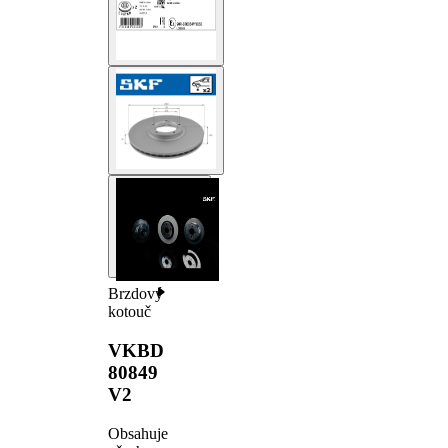
Brzdový
kotouč
VKBD
80849
V2
Obsahuje