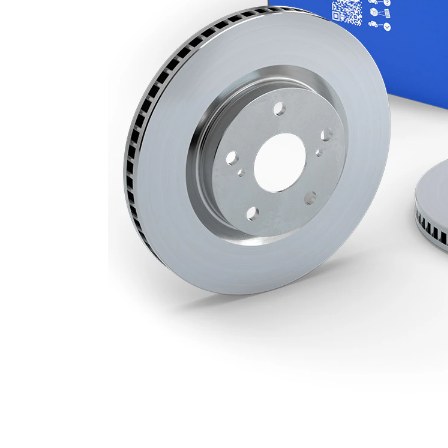
kotouče
Minimální
22,2 mm
tloušťka
Vnější
270 mm
průměr
Počet děr
5
Centrovací
78,5 mm
průměr
Kruhový
100 mm
vyvrt Ø 2
povrch
nátěr