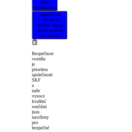
Najít
distributora
Vyberte své
vozidlo a
ověřte, zda je
tento produkt
kompatibilní.
Bezpečnost
vozidla
je
prioritou
společnosti
SKF
a
naše
vysoce
kvalitní
součásti
jsou
navrženy
pro
bezpečné