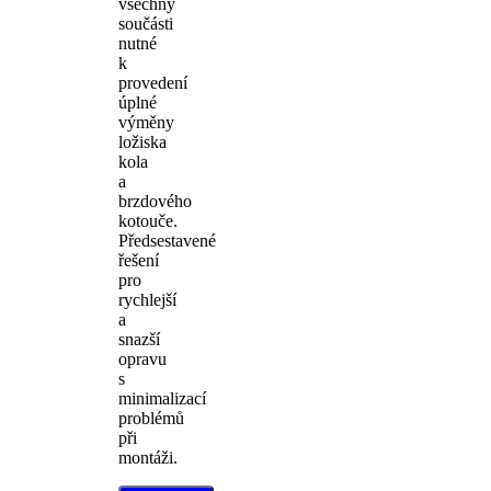
všechny
součásti
nutné
k
provedení
úplné
výměny
ložiska
kola
a
brzdového
kotouče.
Předsestavené
řešení
pro
rychlejší
a
snazší
opravu
s
minimalizací
problémů
při
montáži.