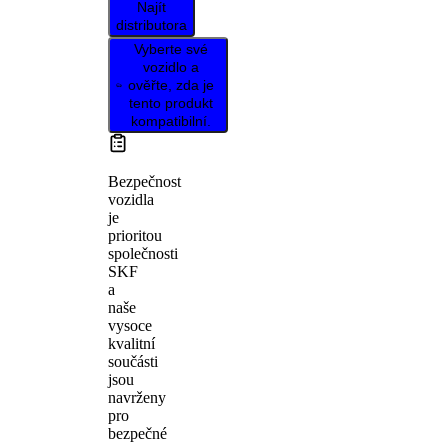
Najít
distributora
Vyberte své
vozidlo a
ověřte, zda je
tento produkt
kompatibilní.
Bezpečnost
vozidla
je
prioritou
společnosti
SKF
a
naše
vysoce
kvalitní
součásti
jsou
navrženy
pro
bezpečné