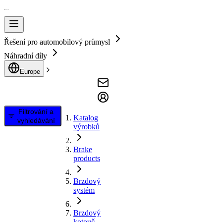
Řešení pro automobilový průmysl
Náhradní díly
Europe
Filtrování a
Katalog
vyhledávání
výrobků
Brake
products
Brzdový
systém
Brzdový
kotouč