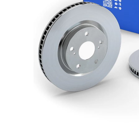
kotouče
Minimální
24 mm
tloušťka
Vnější
276 mm
průměr
Počet děr
5
Centrovací
69 mm
průměr
Kruhový
114,3
vyvrt Ø 2
mm
povrch
nátěr