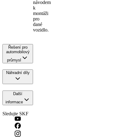
návodem
k
montáži
pro
dané
vozidlo.
Řešení pro
automobilový
průmysl
Náhradní díly
Další
informace
Sledujte SKF