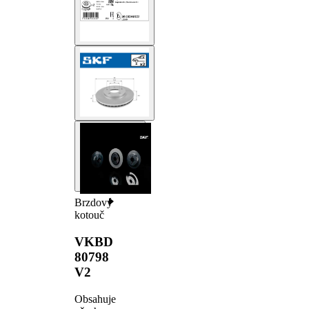
Brzdový
kotouč
VKBD
80798
V2
Obsahuje