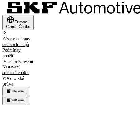
Europe
|
Czech
Česko
Zásady ochrany
osobních údajů
Podmínky
použití
Vlastnictví webu
Nastavení
souborů cookie
©
Autorská
práva