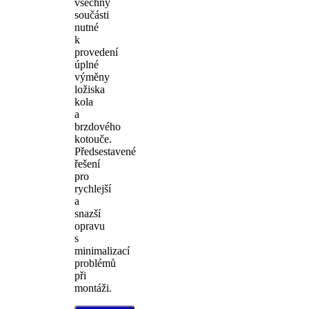
všechny
součásti
nutné
k
provedení
úplné
výměny
ložiska
kola
a
brzdového
kotouče.
Předsestavené
řešení
pro
rychlejší
a
snazší
opravu
s
minimalizací
problémů
při
montáži.