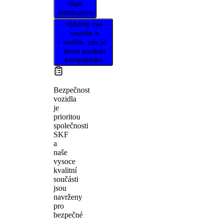
Najít
distributora
Vyberte své
vozidlo a
ověřte, zda je
tento produkt
kompatibilní.
Bezpečnost
vozidla
je
prioritou
společnosti
SKF
a
naše
vysoce
kvalitní
součásti
jsou
navrženy
pro
bezpečné