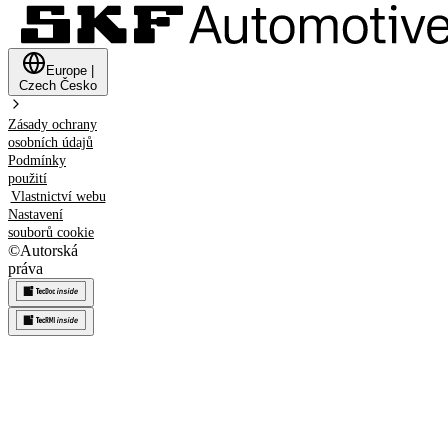
Europe
|
Czech
Česko
Zásady ochrany
osobních údajů
Podmínky
použití
Vlastnictví webu
Nastavení
souborů cookie
©
Autorská
práva