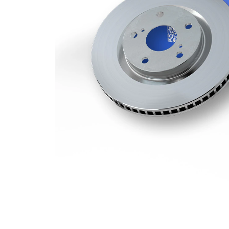
kotouče
Minimální
25,5 mm
tloušťka
počet děr
1
Vnější
345 mm
průměr
Počet děr
5
Centrovací
68 mm
průměr
Kruhový
112 mm
vyvrt Ø 2
povrch
nátěr