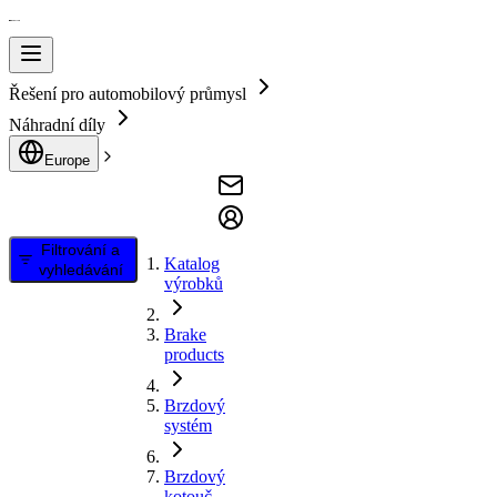
Řešení pro automobilový průmysl
Náhradní díly
Europe
Filtrování a
Katalog
vyhledávání
výrobků
Brake
products
Brzdový
systém
Brzdový
kotouč