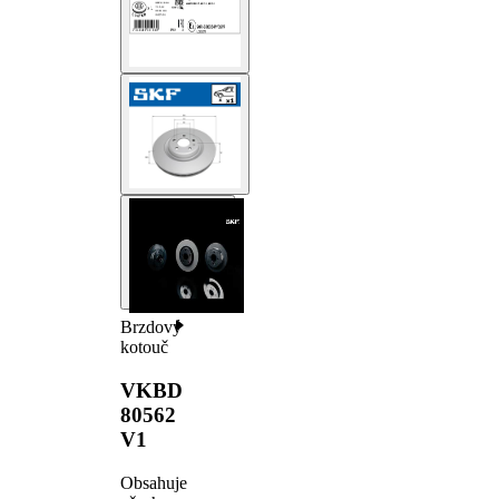
Brzdový
kotouč
VKBD
80562
V1
Obsahuje