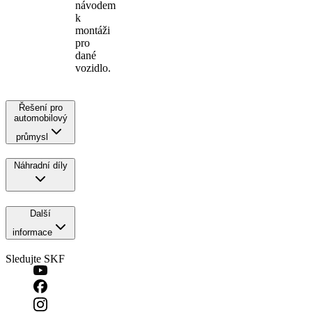
návodem
k
montáži
pro
dané
vozidlo.
Řešení pro
automobilový
průmysl
Náhradní díly
Další
informace
Sledujte SKF