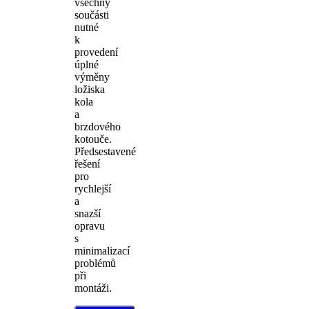
všechny
součásti
nutné
k
provedení
úplné
výměny
ložiska
kola
a
brzdového
kotouče.
Předsestavené
řešení
pro
rychlejší
a
snazší
opravu
s
minimalizací
problémů
při
montáži.