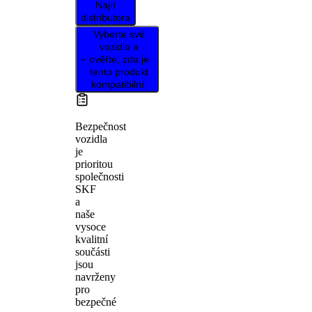
Najít
distributora
Vyberte své
vozidlo a
ověřte, zda je
tento produkt
kompatibilní.
Bezpečnost
vozidla
je
prioritou
společnosti
SKF
a
naše
vysoce
kvalitní
součásti
jsou
navrženy
pro
bezpečné