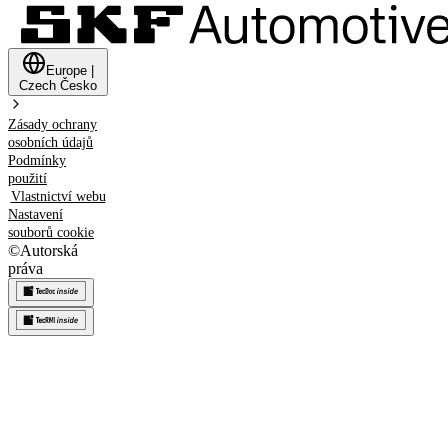
Europe
|
Czech
Česko
Zásady ochrany
osobních údajů
Podmínky
použití
Vlastnictví webu
Nastavení
souborů cookie
©
Autorská
práva