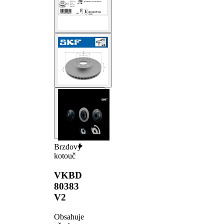
Brzdový
kotouč
VKBD
80383
V2
Obsahuje