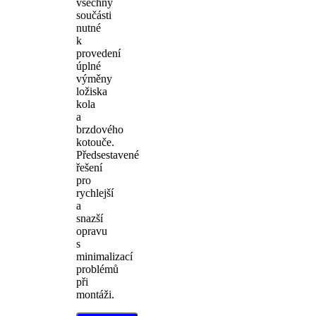
všechny
součásti
nutné
k
provedení
úplné
výměny
ložiska
kola
a
brzdového
kotouče.
Předsestavené
řešení
pro
rychlejší
a
snazší
opravu
s
minimalizací
problémů
při
montáži.