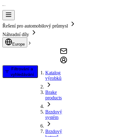
Řešení pro automobilový průmysl
Náhradní díly
Europe
Filtrování a
Katalog
vyhledávání
výrobků
Brake
products
Brzdový
systém
Brzdový
kotouč