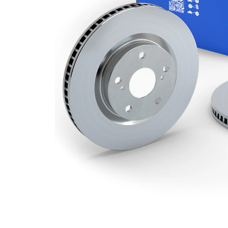
kotouče
Minimální
24 mm
tloušťka
počet děr
2
Vnější
255 mm
průměr
Počet děr
4
Centrovací
55,1 mm
průměr
Kruhový
100 mm
vyvrt Ø 2
povrch
nátěr