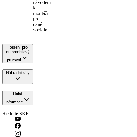
návodem
k
montáži
pro
dané
vozidlo.
Řešení pro
automobilový
průmysl
Náhradní díly
Další
informace
Sledujte SKF