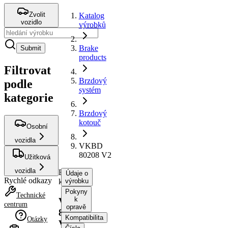
Zvolit
Katalog
vozidlo
výrobků
Brake
Submit
products
Filtrovat
Brzdový
podle
systém
kategorie
Brzdový
kotouč
Osobní
vozidla
VKBD
80208 V2
Užitková
vozidla
Brzdový
Údaje o
Rychlé odkazy
kotouč
výrobku
Pokyny
Technické
k
VKBD
centrum
opravě
80208
Kompatibilita
Otázky
V2