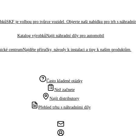
obků
SKF je volbou pro tvůrce vozidel. Objevte naši nabídku pro trh s náhradním
Katalog výrobků
Najít náhradní díly pro automobil
ické centrum
Najděte příručky, návody k instalaci a tipy k našim produktům.
Často kladené otázky
Než začnete
Najít distributory
Přehled trhu s náhradními díly