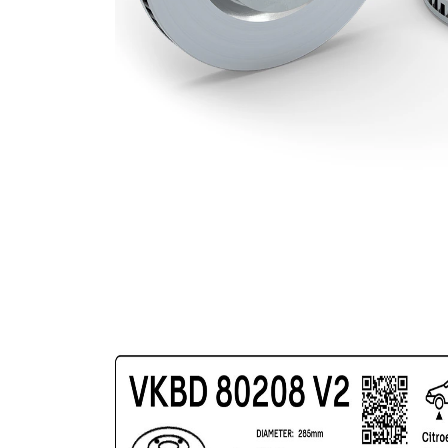
povrch
nátěr