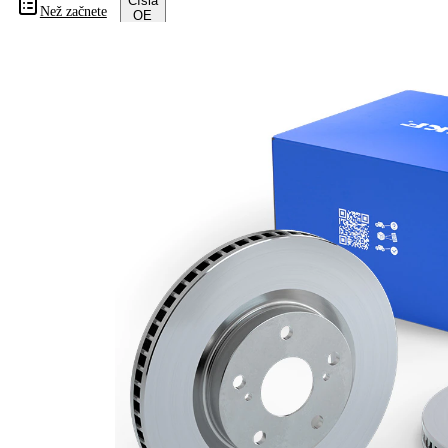
Čísla
Než začnete
OE
Informace o výrobku
Vlastnost
Hodnota
Výška
43,7 mm
typ
vnitřně
brzdového
větráno
kotouče
Síla
brzdového
28 mm
kotouče
Minimální
26 mm
tloušťka
počet děr
1
Vnější
285 mm
průměr
Počet děr
5
Centrovací
59 mm
průměr
Kruhový
98 mm
vyvrt Ø 2