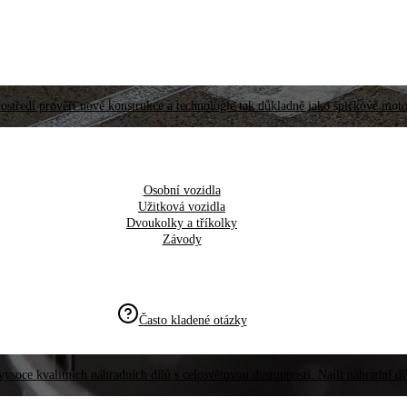
ostředí prověří nové konstrukce a technologie tak důkladně jako špičkové moto
Osobní vozidla
Užitková vozidla
Dvoukolky a tříkolky
Závody
Často kladené otázky
vysoce kvalitních náhradních dílů s celosvětovou dostupností. Najít náhradní d