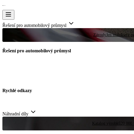
Řešení pro automobilový průmysl
Závody
Jen málokteré pr
Řešení pro automobilový průmysl
Rychlé odkazy
Náhradní díly
Katalog výrobků
20 000 