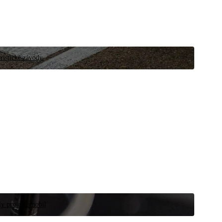
ristické závody.
íly pro automobil