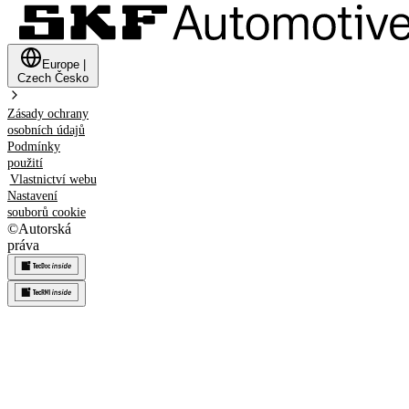
Europe
|
Czech
Česko
Zásady ochrany
osobních údajů
Podmínky
použití
Vlastnictví webu
Nastavení
souborů cookie
©
Autorská
práva