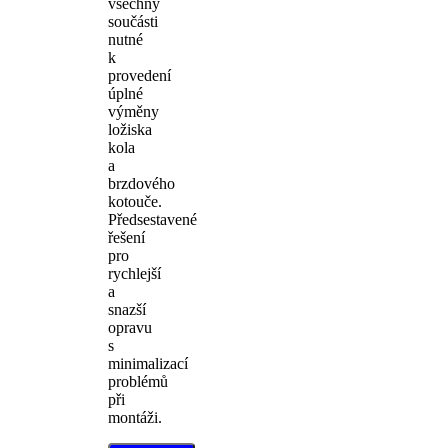
všechny
součásti
nutné
k
provedení
úplné
výměny
ložiska
kola
a
brzdového
kotouče.
Předsestavené
řešení
pro
rychlejší
a
snazší
opravu
s
minimalizací
problémů
při
montáži.