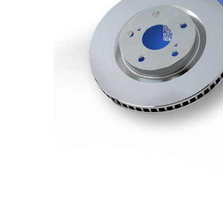
kotouče
Minimální
22 mm
tloušťka
počet děr
1
Vnější
330 mm
průměr
Počet děr
5
Centrovací
79 mm
průměr
Kruhový
120 mm
vyvrt Ø 2
povrch
nátěr