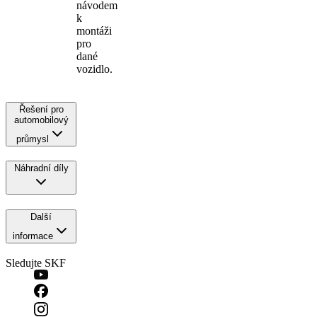
návodem
k
montáži
pro
dané
vozidlo.
Řešení pro
automobilový
průmysl
Náhradní díly
Další
informace
Sledujte SKF