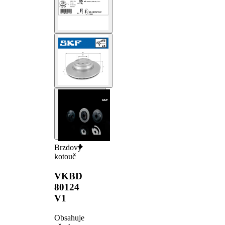
Brzdový
kotouč
VKBD
80124
V1
Obsahuje