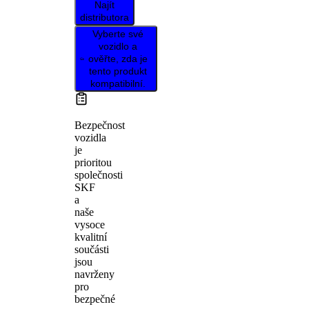
Najít
distributora
Vyberte své
vozidlo a
ověřte, zda je
tento produkt
kompatibilní.
Bezpečnost
vozidla
je
prioritou
společnosti
SKF
a
naše
vysoce
kvalitní
součásti
jsou
navrženy
pro
bezpečné