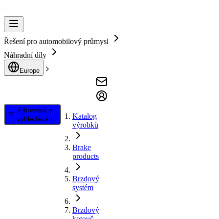
Řešení pro automobilový průmysl
Náhradní díly
Europe
Filtrování a
Katalog
vyhledávání
výrobků
Brake
products
Brzdový
systém
Brzdový
kotouč