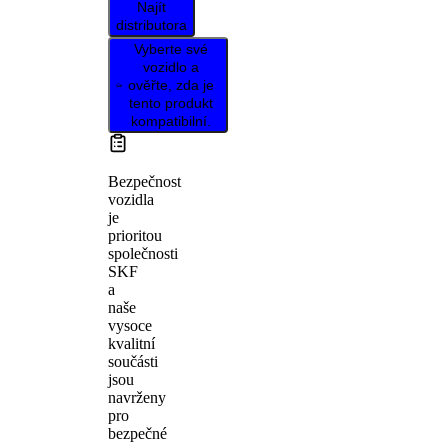
Najít
distributora
Vyberte své
vozidlo a
ověřte, zda je
tento produkt
kompatibilní.
Bezpečnost
vozidla
je
prioritou
společnosti
SKF
a
naše
vysoce
kvalitní
součásti
jsou
navrženy
pro
bezpečné