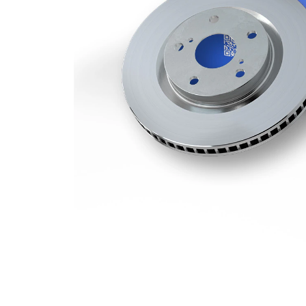
kotouče
Minimální
25 mm
tloušťka
počet děr
1
Vnější
306 mm
průměr
Počet děr
5
Centrovací
90 mm
průměr
Kruhový
130 mm
vyvrt Ø 2
povrch
nátěr