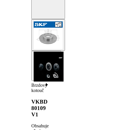
Brzdový
kotouč
VKBD
80109
V1
Obsahuje