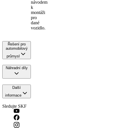
návodem
k
montáži
pro
dané
vozidlo.
Řešení pro
automobilový
průmysl
Náhradní díly
Další
informace
Sledujte SKF