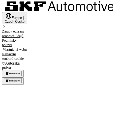
Europe
|
Czech
Česko
Zásady ochrany
osobních údajů
Podmínky
použití
Vlastnictví webu
Nastavení
souborů cookie
©
Autorská
práva