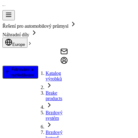
Řešení pro automobilový průmysl
Náhradní díly
Europe
Filtrování a
Katalog
vyhledávání
výrobků
Brake
products
Brzdový
systém
Brzdový
kotouč