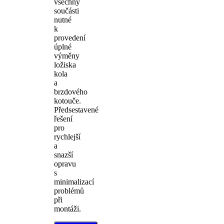
všechny
součásti
nutné
k
provedení
úplné
výměny
ložiska
kola
a
brzdového
kotouče.
Předsestavené
řešení
pro
rychlejší
a
snazší
opravu
s
minimalizací
problémů
při
montáži.