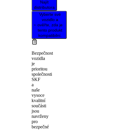
Najít
distributora
Vyberte své
vozidlo a
ověřte, zda je
tento produkt
kompatibilní.
Bezpečnost
vozidla
je
prioritou
společnosti
SKF
a
naše
vysoce
kvalitní
součásti
jsou
navrženy
pro
bezpečné