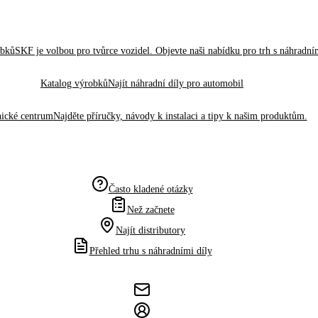
obků
SKF je volbou pro tvůrce vozidel. Objevte naši nabídku pro trh s náhradním
Katalog výrobků
Najít náhradní díly pro automobil
ické centrum
Najděte příručky, návody k instalaci a tipy k našim produktům.
Často kladené otázky
Než začnete
Najít distributory
Přehled trhu s náhradními díly