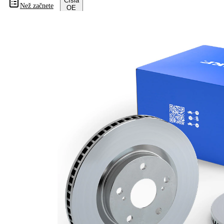
Čísla
Než začnete
OE
Informace o výrobku
Vlastnost
Hodnota
Výška
48,5 mm
typ
vnitřně
brzdového
větráno
kotouče
Síla
brzdového
25 mm
kotouče
Minimální
23 mm
tloušťka
Vnější
300 mm
průměr
Počet děr
5
Centrovací
63,6 mm
průměr
Kruhový
108 mm
vyvrt Ø 2
povrch
nátěr