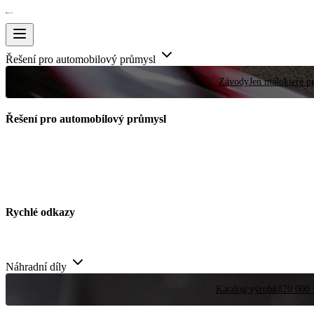
Řešení pro automobilový průmysl
Závody
Jen málokteré pr
Řešení pro automobilový průmysl
Rychlé odkazy
Náhradní díly
Katalog výrobků
20 000 