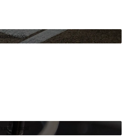
ristické závody.
íly pro automobil