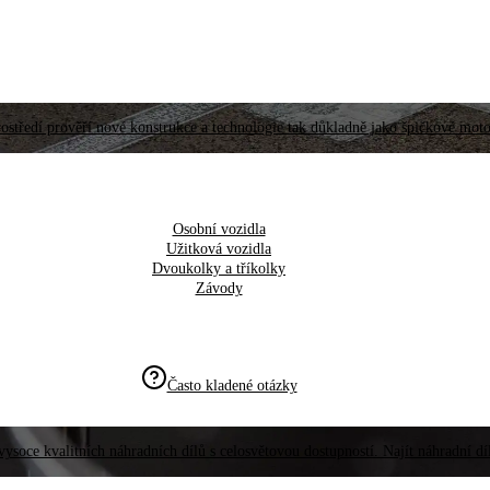
ostředí prověří nové konstrukce a technologie tak důkladně jako špičkové moto
Osobní vozidla
Užitková vozidla
Dvoukolky a tříkolky
Závody
Často kladené otázky
vysoce kvalitních náhradních dílů s celosvětovou dostupností. Najít náhradní d