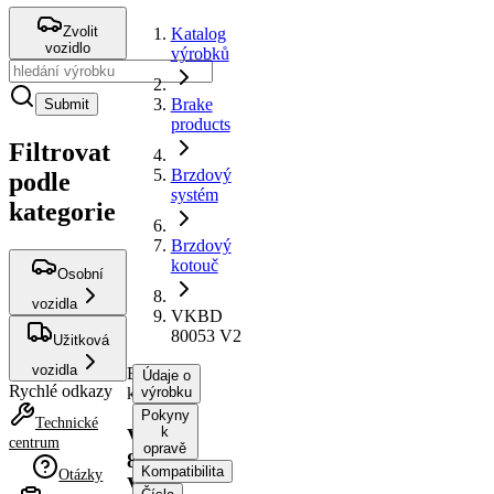
Zvolit
Katalog
vozidlo
výrobků
Brake
Submit
products
Filtrovat
Brzdový
podle
systém
kategorie
Brzdový
kotouč
Osobní
vozidla
VKBD
80053 V2
Užitková
vozidla
Brzdový
Údaje o
Rychlé odkazy
kotouč
výrobku
Pokyny
Technické
k
VKBD
centrum
opravě
80053
Kompatibilita
Otázky
V2