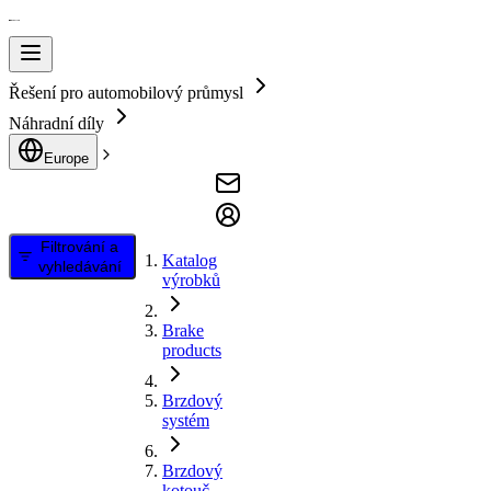
Řešení pro automobilový průmysl
Náhradní díly
Europe
Filtrování a
Katalog
vyhledávání
výrobků
Brake
products
Brzdový
systém
Brzdový
kotouč