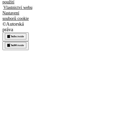
použití
Vlastnictví webu
Nastavení
souborů cookie
©
Autorská
práva