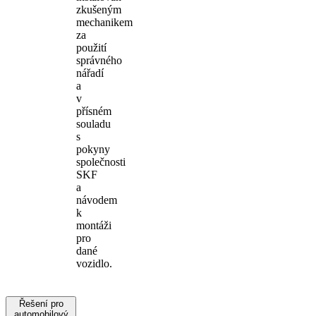
zkušeným
mechanikem
za
použití
správného
nářadí
a
v
přísném
souladu
s
pokyny
společnosti
SKF
a
návodem
k
montáži
pro
dané
vozidlo.
Řešení pro
automobilový