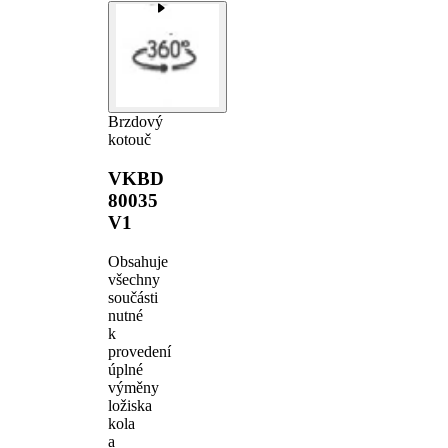
Brzdový
kotouč
VKBD
80035
V1
Obsahuje
všechny
součásti
nutné
k
provedení
úplné
výměny
ložiska
kola
a