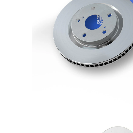
kotouče
Minimální
24,5 mm
tloušťka
počet děr
1
Vnější
302 mm
průměr
Počet děr
5
Centrovací
90 mm
průměr
Kruhový
130 mm
vyvrt Ø 2
povrch
nátěr