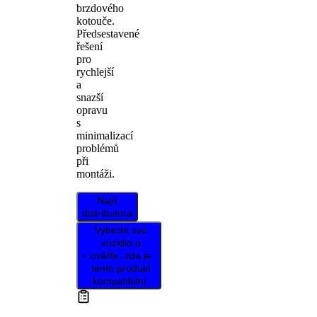
brzdového
kotouče.
Předsestavené
řešení
pro
rychlejší
a
snazší
opravu
s
minimalizací
problémů
při
montáži.
Najít
distributora
Vyberte své
vozidlo a
ověřte, zda je
tento produkt
kompatibilní.