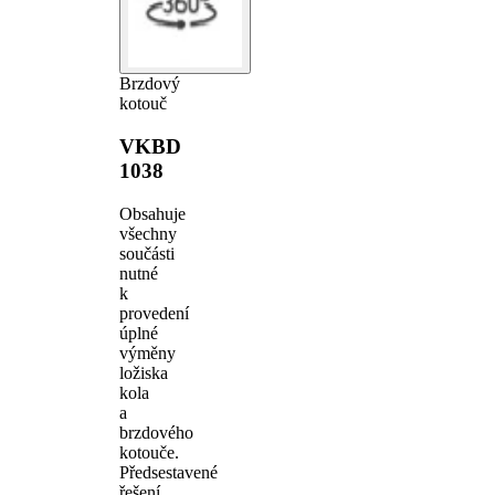
Brzdový
kotouč
VKBD
1038
Obsahuje
všechny
součásti
nutné
k
provedení
úplné
výměny
ložiska
kola
a
brzdového
kotouče.
Předsestavené
řešení