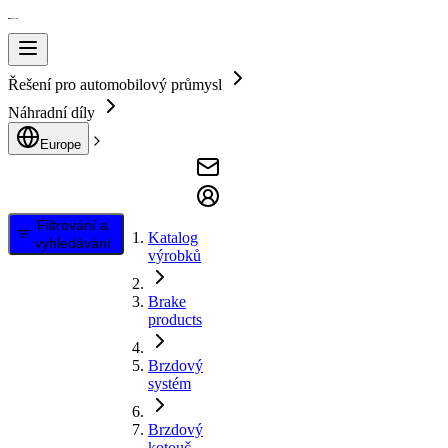
Řešení pro automobilový průmysl
Náhradní díly
Europe
Filtrování a
Katalog
vyhledávání
výrobků
Brake
products
Brzdový
systém
Brzdový
kotouč