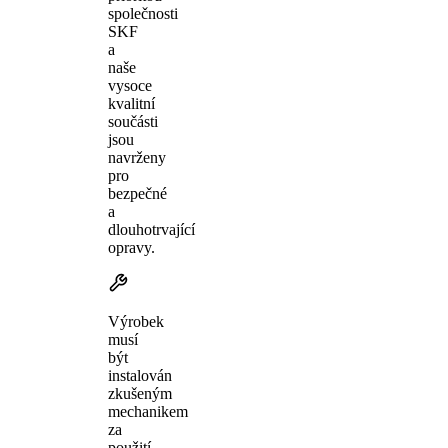
společnosti
SKF
a
naše
vysoce
kvalitní
součásti
jsou
navrženy
pro
bezpečné
a
dlouhotrvající
opravy.
Výrobek
musí
být
instalován
zkušeným
mechanikem
za
použití