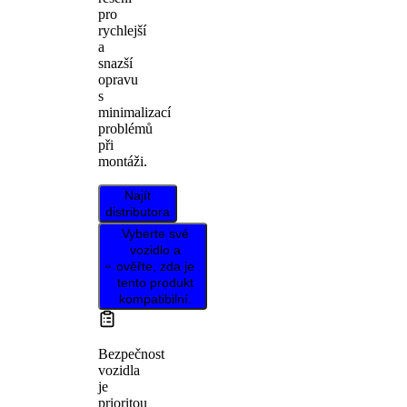
pro
rychlejší
a
snazší
opravu
s
minimalizací
problémů
při
montáži.
Najít
distributora
Vyberte své
vozidlo a
ověřte, zda je
tento produkt
kompatibilní.
Bezpečnost
vozidla
je
prioritou