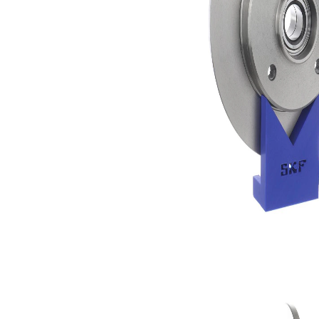
Síla
brzdového
9 mm
kotouče
Vnější
244 mm
průměr
Počet děr
4