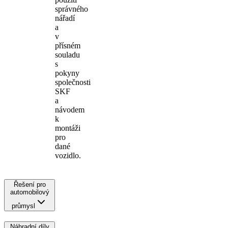
správného
nářadí
a
v
přísném
souladu
s
pokyny
společnosti
SKF
a
návodem
k
montáži
pro
dané
vozidlo.
Řešení pro
automobilový
průmysl
Náhradní díly