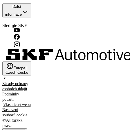
Další
informace
Sledujte SKF
Europe
|
Czech
Česko
Zásady ochrany
osobních údajů
Podmínky
použití
Vlastnictví webu
Nastavení
souborů cookie
©
Autorská
práva