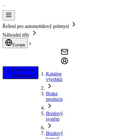
Řešení pro automobilový průmysl
Náhradní díly
Europe
Filtrování a
Katalog
vyhledávání
výrobků
Brake
products
Brzdový
systém
Brzdový
kotouč