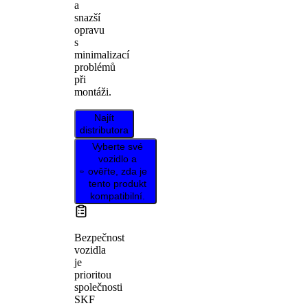
a
snazší
opravu
s
minimalizací
problémů
při
montáži.
Najít
distributora
Vyberte své
vozidlo a
ověřte, zda je
tento produkt
kompatibilní.
Bezpečnost
vozidla
je
prioritou
společnosti
SKF