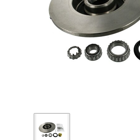
kotouče
Vnější
226 mm
průměr
Doplňující
s
výrobek/info
integrovaným
2
ložiskem